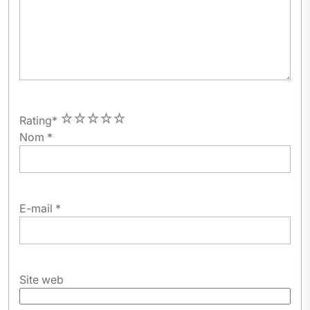
1
2
3
4
5
Rating
*
Nom
*
E-mail
*
Site web