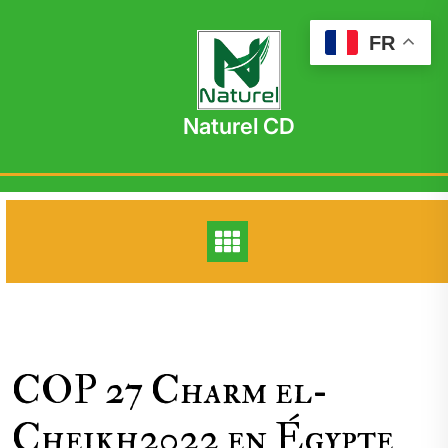
Skip
to
FR
content
Naturel CD
COP 27 Charm el-
Cheikh2022 en Égypte