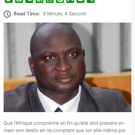
w
a
e
i
h
k
m
r
a
Read Time:
9 Minute, 4 Second
i
c
l
n
a
y
a
i
r
t
e
e
k
t
p
i
n
t
t
b
g
e
s
e
l
t
a
e
o
r
d
A
g
r
o
a
I
p
e
k
m
n
p
r
Que l’Afrique comprenne en fin qu’elle doit prendre en
main son destin en ne comptant que sur elle-même par