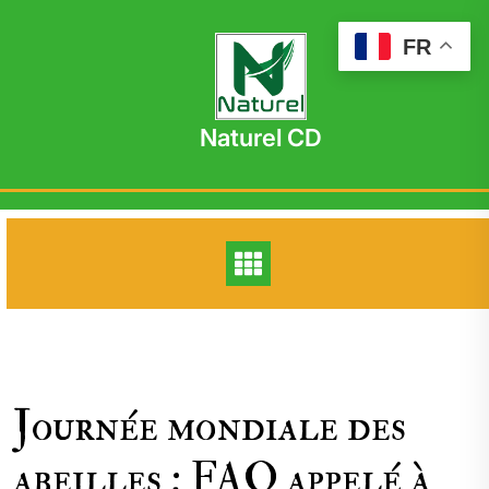
Skip
to
FR
content
Naturel CD
Journée mondiale des
abeilles : FAO appelé à