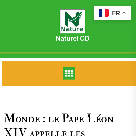
Skip
to
FR
content
Naturel CD
Monde : le Pape Léon
XIV appelle les