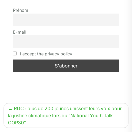
t
e
e
k
t
p
i
n
t
Prénom
t
b
g
e
s
e
l
t
a
e
o
r
d
A
g
r
o
a
I
p
e
E-mail
k
m
n
p
r
I accept the privacy policy
Navigation
RDC : plus de 200 jeunes unissent leurs voix pour
de
la justice climatique lors du “National Youth Talk
COP30”
l’article