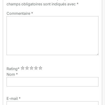
champs obligatoires sont indiqués avec
*
Commentaire
*
1
2
3
4
5
Rating
*
Nom
*
E-mail
*