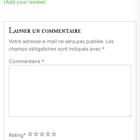
(Add your review)
Laisser un commentaire
Votre adresse e-mail ne sera pas publiée.
Les
champs obligatoires sont indiqués avec
*
Commentaire
*
1
2
3
4
5
Rating
*