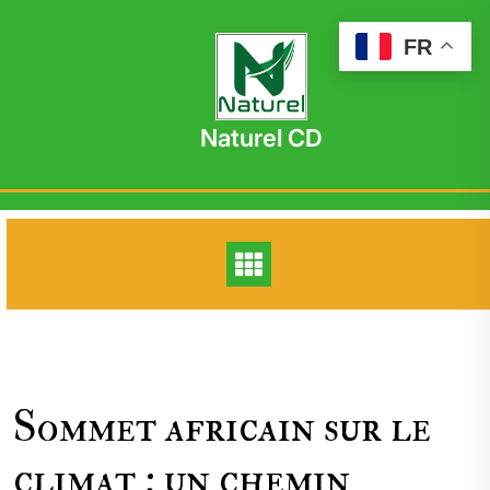
Skip
to
FR
content
Naturel CD
Sommet africain sur le
climat : un chemin