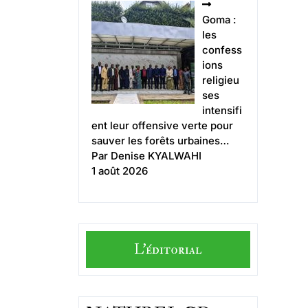
Goma :
les
confess
ions
religieu
ses
intensifi
ent leur offensive verte pour
sauver les forêts urbaines…
Par Denise KYALWAHI
1 août 2026
L'éditorial