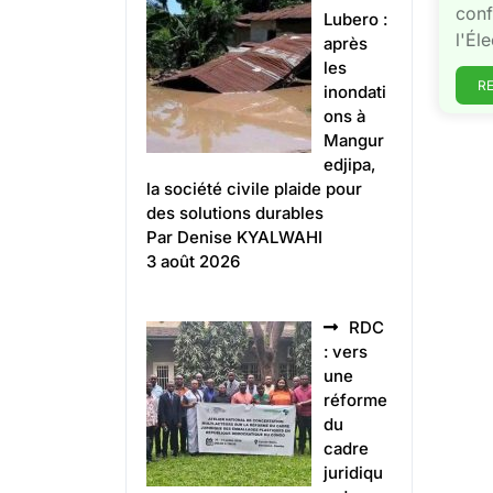
conf
Lubero :
l'Éle
après
les
R
inondati
ons à
Mangur
edjipa,
la société civile plaide pour
des solutions durables
Par Denise KYALWAHI
3 août 2026
RDC
: vers
une
réforme
du
cadre
juridiqu