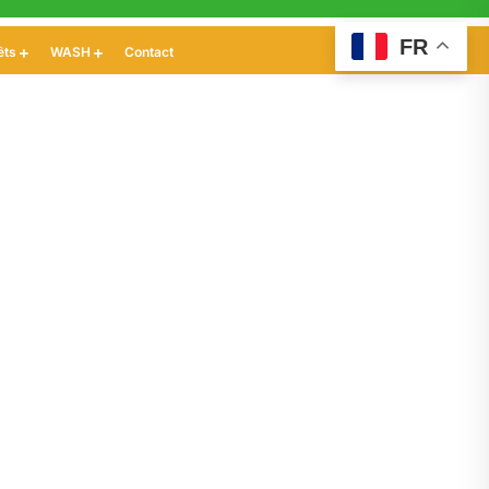
FR
êts
WASH
Contact