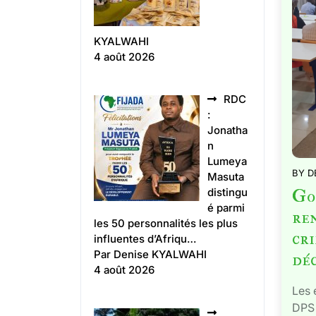
KYALWAHI
4 août 2026
RDC
:
Jonatha
n
Lumeya
BY
D
Masuta
Go
distingu
é parmi
ren
les 50 personnalités les plus
cr
influentes d’Afriqu…
Par Denise KYALWAHI
déc
4 août 2026
Les 
DPS 