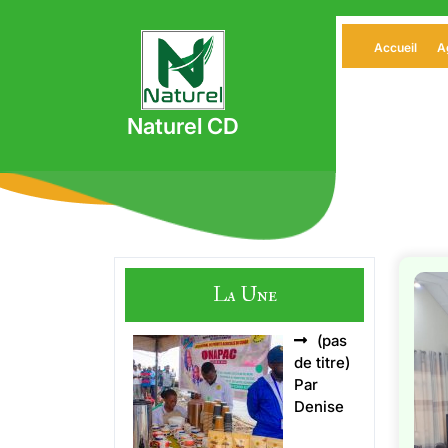
Skip
to
Accueil
A
content
Naturel CD
La Une
(pas
Article
de titre)
5496
Par
Denise