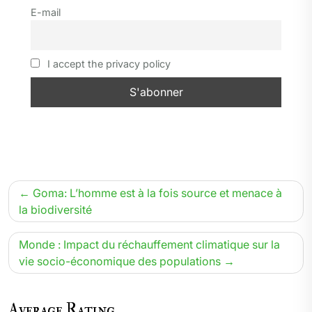
r
o
a
I
p
e
E-mail
k
m
n
p
r
I accept the privacy policy
Navigation
Goma: L’homme est à la fois source et menace à
de
la biodiversité
l’article
Monde : Impact du réchauffement climatique sur la
vie socio-économique des populations
Average Rating