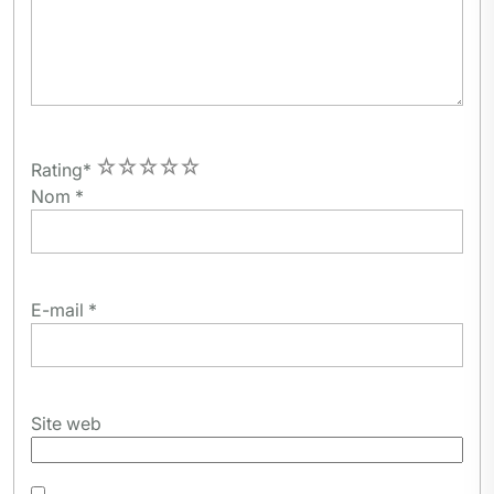
1
2
3
4
5
Rating
*
Nom
*
E-mail
*
Site web