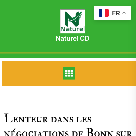
Skip
to
FR
content
Naturel CD
Lenteur dans les
négociations de Bonn sur