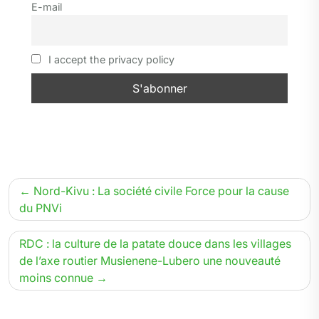
E-mail
k
m
n
p
r
I accept the privacy policy
Navigation
Nord-Kivu : La société civile Force pour la cause
de
du PNVi
l’article
RDC : la culture de la patate douce dans les villages
de l’axe routier Musienene-Lubero une nouveauté
moins connue