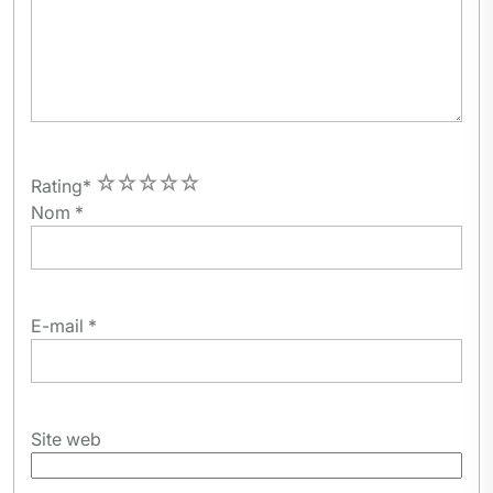
1
2
3
4
5
Rating
*
Nom
*
E-mail
*
Site web