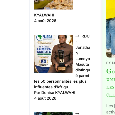
KYALWAHI
4 août 2026
RDC
:
Jonatha
n
Lumeya
BY
D
Masuta
Gom
distingu
é parmi
une
les 50 personnalités les plus
le
influentes d’Afriqu…
Par Denise KYALWAHI
cl
4 août 2026
Les 
acti