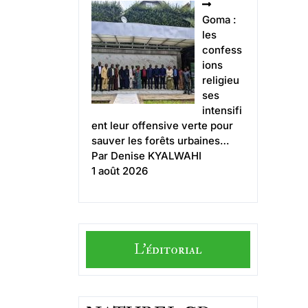
Goma :
les
confess
ions
religieu
ses
intensifi
ent leur offensive verte pour
sauver les forêts urbaines…
Par Denise KYALWAHI
1 août 2026
L'éditorial