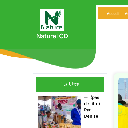
Skip
to
Accueil
A
content
Naturel CD
La Une
(pas
Article
de titre)
5496
Par
Denise