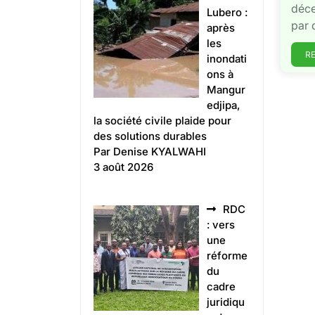
déce
Lubero :
par 
après
les
R
inondati
ons à
Mangur
edjipa,
la société civile plaide pour
des solutions durables
Par Denise KYALWAHI
3 août 2026
RDC
: vers
une
réforme
du
cadre
juridiqu