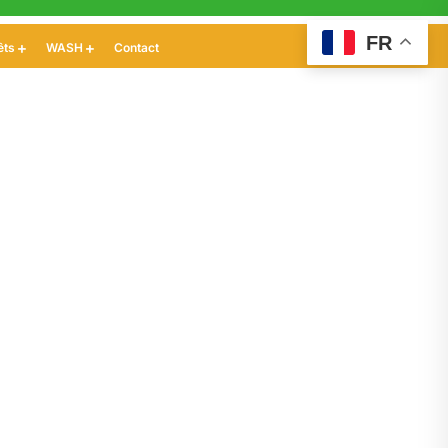
FR
êts
WASH
Contact