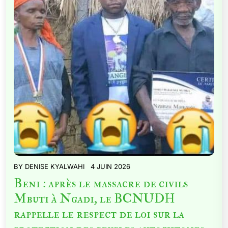
BY
DENISE KYALWAHI
4 JUIN 2026
Beni : après le massacre de civils
Mbuti à Ngadi, le BCNUDH
rappelle le respect de loi sur la