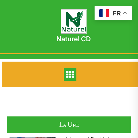
Skip
to
FR
content
Naturel CD
La Une