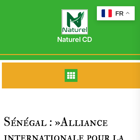
Skip
to
FR
content
Naturel CD
Sénégal : »Alliance
internationale pour la