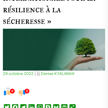
résilience à la
sécheresse »
Posted
Posted
29 octobre 2022
|
Denise KYALWAHI
on
on
0
0
T
F
T
L
W
S
G
P
P