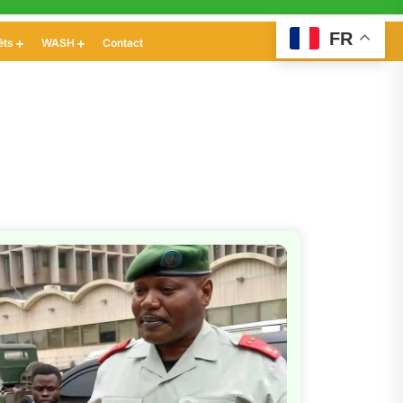
FR
êts
WASH
Contact