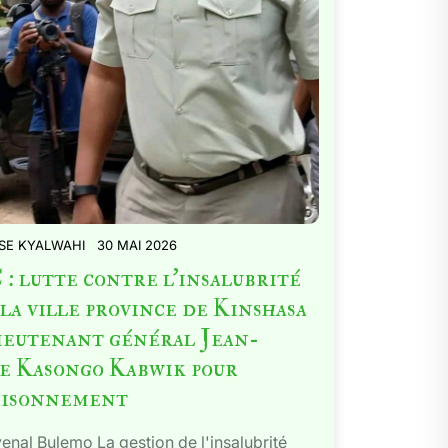
SE KYALWAHI
30 MAI 2026
: lutte contre l’insalubrité
la ville province de Kinshasa
lieutenant général Jean-
e Kasongo Kabwik pour
saisonnement
enal Bulemo La gestion de l'insalubrité