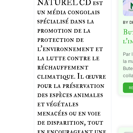
NATUREL CD est
un média congolais
spécialisé dans la
BY
D
promotion de la
But
protection de
l’i
l’environnement et
Par 
la lutte contre le
la m
réchauffement
Bute
climatique. Il œuvre
coll
pour la préservation
R
des espèces animales
et végétales
menacées ou en voie
de disparition, tout
en encourageant une