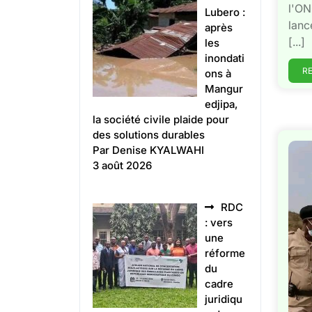
l'ON
Lubero :
lanc
après
[...]
les
inondati
R
ons à
Mangur
edjipa,
la société civile plaide pour
des solutions durables
Par Denise KYALWAHI
3 août 2026
RDC
: vers
une
réforme
du
cadre
juridiqu