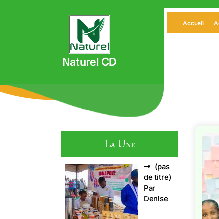
Skip
to
Accueil
A
content
Naturel CD
La Une
(pas
Article
de titre)
5496
Par
Denise