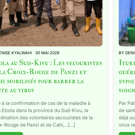
ENISE KYALWAHI
30 MAI 2026
BY
DENI
la au Sud-Kivu : Les secouristes
Ituri
la Croix-Rouge de Panzi et
guér
i mobilisés pour barrer la
espoi
te au virus
soig
 à la confirmation de cas de la maladie à
Par Pat
s Ebola dans la province du Sud-Kivu, la
de sant
dination des volontaires secouristes de la
déjà su
x-Rouge de Panzi et de Cahi,…[...]
virus r