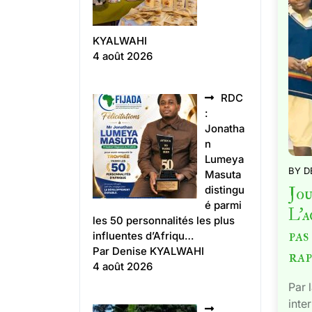
KYALWAHI
4 août 2026
RDC
:
Jonatha
n
Lumeya
BY
D
Masuta
Jou
distingu
é parmi
L’a
les 50 personnalités les plus
pas
influentes d’Afriqu…
Par Denise KYALWAHI
ra
4 août 2026
Par 
inte