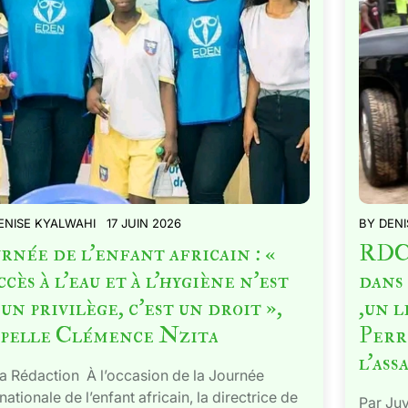
ENISE KYALWAHI
17 JUIN 2026
BY
DENI
rnée de l’enfant africain : «
RDC 
ccès à l’eau et à l’hygiène n’est
dans 
 un privilège, c’est un droit »,
,un 
ppelle Clémence Nzita
Perr
l’as
la Rédaction À l’occasion de la Journée
rnationale de l’enfant africain, la directrice de
Par Juv