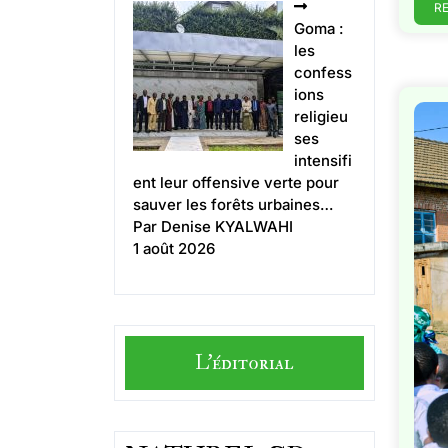
R
Goma :
les
confess
ions
religieu
ses
intensifi
ent leur offensive verte pour
sauver les forêts urbaines…
Par Denise KYALWAHI
1 août 2026
L'éditorial