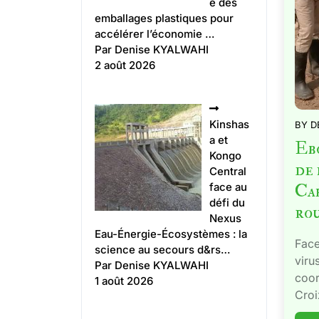
e des
emballages plastiques pour
accélérer l’économie …
Par Denise KYALWAHI
2 août 2026
Kinshas
BY
D
a et
Ebo
Kongo
de 
Central
face au
Cah
défi du
rou
Nexus
Eau-Énergie-Écosystèmes : la
Face
science au secours d&rs…
viru
Par Denise KYALWAHI
coor
1 août 2026
Croi