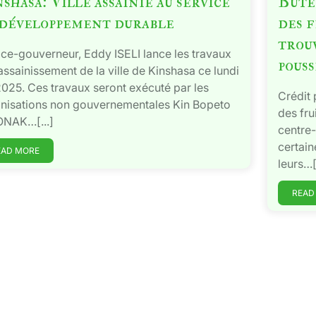
shasa: Ville assainie au service
Bute
 développement durable
des 
trouv
ice-gouverneur, Eddy ISELI lance les travaux
pous
’assainissement de la ville de Kinshasa ce lundi
025. Ces travaux seront exécuté par les
Crédit
nisations non gouvernementales Kin Bopeto
des fr
ONAK…[...]
centre-
certain
EAD MORE
leurs…[.
READ