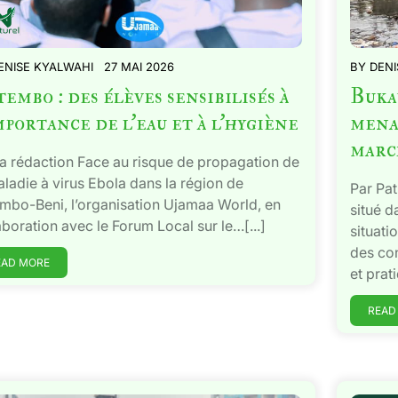
ENISE KYALWAHI
27 MAI 2026
BY
DENI
embo : des élèves sensibilisés à
Bukav
mportance de l’eau et à l’hygiène
mena
marc
la rédaction Face au risque de propagation de
aladie à virus Ebola dans la région de
Par Pa
mbo-Beni, l’organisation Ujamaa World, en
situé d
aboration avec le Forum Local sur le…[...]
situati
des co
EAD MORE
et prat
READ