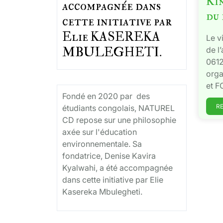
Kin
accompagnée dans
du
cette initiative par
Elie KASEREKA
Le v
MBULEGHETI.
de l
0612
orga
et F
Fondé en 2020 par des
R
étudiants congolais, NATUREL
CD repose sur une philosophie
axée sur l'éducation
environnementale. Sa
fondatrice, Denise Kavira
Kyalwahi, a été accompagnée
dans cette initiative par Elie
Kasereka Mbulegheti.