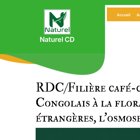
Skip
to
Accueil
A
content
Naturel CD
RDC/Filière café-ca
Congolais à la flor
étrangères, l’osmos