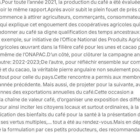
Pour toute l’année 2021, la production du café a été évaluée
voir le même rapport.Après avoir subit le plein fouet de près 
 commence à attirer agriculteurs, commerçants, consommateu
e qui explique cet engouement des coopératives agricoles qui
edonner au café sa digne qualification des temps ancestraux: 
emple, sur initiative de l’Office National des Produits Agri
icoles œuvrant dans la filière café pour les unes et cacao 
es même de l’ONAPAC.D’un côté, pour clôturer la campagne an
autre: 2022-2023;De l’autre, pour réfléchir ensemble sur c
fé et du cacao, la véritable pierre angulaire non seulement pou
tout pour celle du pays.Cette rencontre a permis aux membr
’année précédente. Mais aussi, de projeter pour la suivante, 
 tonnes des exportations annuelles du café.Cette occasion a
a chaîne de valeur café, d’organiser une exposition des diff
ur ainsi inciter les citoyens locaux et surtout ordinaires, à la
cation des bienfaits du café pour la santé à la présentation 
 ses vertus multiples,… tout a été au rendez-vous.Mais en dé
de la formulation par ces petits producteurs, des recommanda