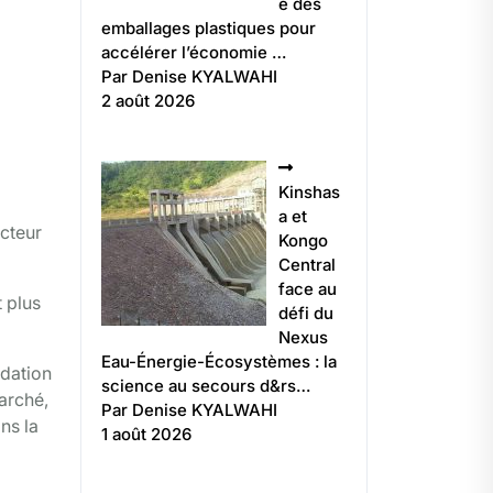
e des
emballages plastiques pour
accélérer l’économie …
Par Denise KYALWAHI
2 août 2026
Kinshas
a et
ecteur
Kongo
Central
face au
 plus
défi du
Nexus
Eau-Énergie-Écosystèmes : la
adation
science au secours d&rs…
arché,
Par Denise KYALWAHI
ns la
1 août 2026