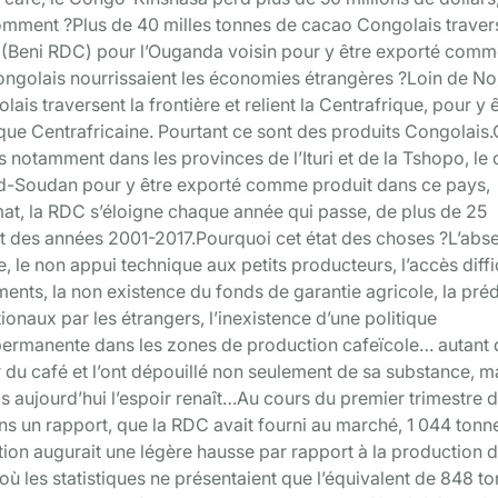
comment ?Plus de 40 milles tonnes de cacao Congolais traver
li (Beni RDC) pour l’Ouganda voisin pour y être exporté com
ongolais nourrissaient les économies étrangères ?Loin de Nob
is traversent la frontière et relient la Centrafrique, pour y 
ue Centrafricaine. Pourtant ce sont des produits Congolais
ys notamment dans les provinces de l’Ituri et de la Tshopo, le 
e Sud-Soudan pour y être exporté comme produit dans ce pays,
imat, la RDC s’éloigne chaque année qui passe, de plus de 25
et des années 2001-2017.Pourquoi cet état des choses ?L’abs
, le non appui technique aux petits producteurs, l’accès diffi
ments, la non existence du fonds de garantie agricole, la pré
onaux par les étrangers, l’inexistence d’une politique
é permanente dans les zones de production cafeïcole… autant
 du café et l’ont dépouillé non seulement de sa substance, m
 aujourd’hui l’espoir renaît…Au cours du premier trimestre d
s un rapport, que la RDC avait fourni au marché, 1 044 tonn
ion augurait une légère hausse par rapport à la production 
où les statistiques ne présentaient que l’équivalent de 848 to