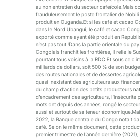
au non entretien du secteur cafeïcole.Mais 
frauduleusement le poste frontalier de Nobi
produit en Ouganda.Et si les café et cacao C
dans le Nord Ubangui, le café et cacao Congola
exporté comme ayant été produit en Républiq
n’est pas tout !Dans la partie orientale du pa
Congolais franchit les frontières, il relie l
pourtant tous voisins à la RDC.Et sous ce cl
milliards de dollars, soit 500 % de son budg
des routes nationales et de dessertes agricole
quasi inexistant des agriculteurs aux finance
du champ d’action des petits producteurs nati
d’encadrement des agriculteurs, l’insécurit
mots ont depuis des années, rongé le secteur
aussi et surtout de sa teneur économique.Mais
2022, la Banque centrale du Congo notait dan
café. Selon le même document, cette product
premier trimestre de l’année dernière (2021), 