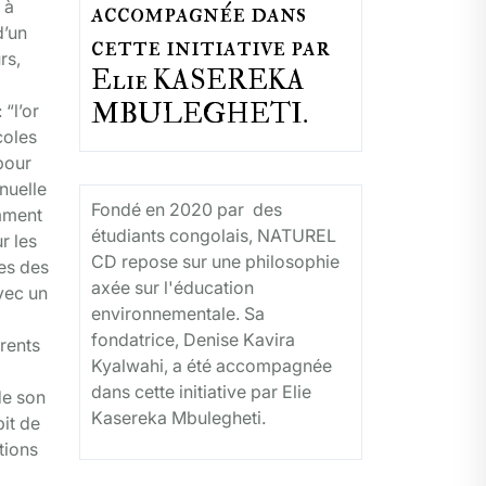
 à
accompagnée dans
d’un
cette initiative par
rs,
Elie KASEREKA
MBULEGHETI.
“l’or
coles
pour
nuelle
Fondé en 2020 par des
omment
étudiants congolais, NATUREL
r les
CD repose sur une philosophie
es des
axée sur l'éducation
avec un
environnementale. Sa
fondatrice, Denise Kavira
érents
Kyalwahi, a été accompagnée
dans cette initiative par Elie
de son
Kasereka Mbulegheti.
pit de
tions