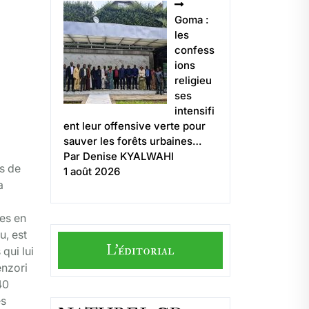
Goma :
les
confess
ions
religieu
ses
intensifi
ent leur offensive verte pour
sauver les forêts urbaines…
Par Denise KYALWAHI
us de
1 août 2026
a
tes en
u, est
L'éditorial
qui lui
enzori
40
es