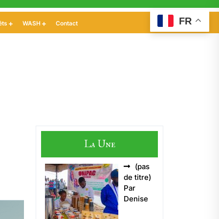
FR
êts
WASH
Contact
La Une
(pas
Article
de titre)
5496
Par
Denise