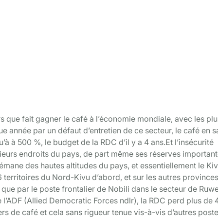
rs que fait gagner le café à l’économie mondiale, avec les pl
e année par un défaut d’entretien de ce secteur, le café en s
qu’à à 500 %, le budget de la RDC d’il y a 4 ans.Et l’insécurité
usieurs endroits du pays, de part même ses réserves importan
i émane des hautes altitudes du pays, et essentiellement le Kiv
6 territoires du Nord-Kivu d’abord, et sur les autres provinces 
ien que par le poste frontalier de Nobili dans le secteur de Ruw
de l’ADF (Allied Democratic Forces ndlr), la RDC perd plus de 
ers de café et cela sans rigueur tenue vis-à-vis d’autres post