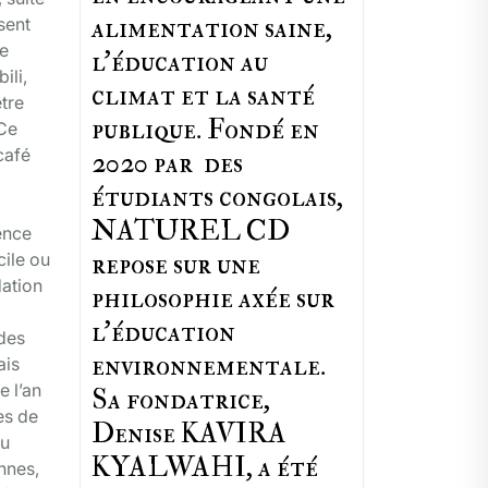
alimentation saine,
sent
me
l'éducation au
ili,
climat et la santé
être
publique. Fondé en
.Ce
café
2020 par des
étudiants congolais,
NATUREL CD
ence
repose sur une
cile ou
dation
philosophie axée sur
l'éducation
 des
environnementale.
ais
e l’an
Sa fondatrice,
es de
Denise KAVIRA
du
KYALWAHI, a été
nnes,