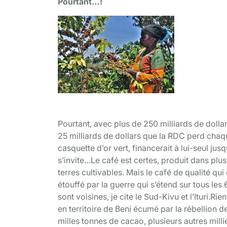
Pourtant…!
Recolte de café crédit photo tiers
Pourtant, avec plus de 250 milliards de dolla
25 milliards de dollars que la RDC perd chaqu
casquette d’or vert, financerait à lui-seul jus
s’invite…Le café est certes, produit dans pl
terres cultivables. Mais le café de qualité qu
étouffé par la guerre qui s’étend sur tous les 
sont voisines, je cite le Sud-Kivu et l’Ituri.R
en territoire de Beni écumé par la rébellion 
milles tonnes de cacao, plusieurs autres milli