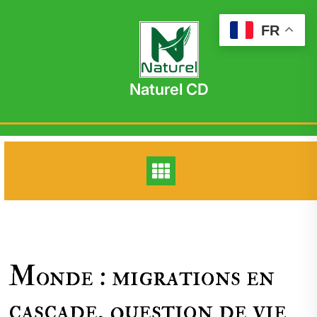
Skip
to
FR
content
Naturel CD
Monde : migrations en
cascade, question de vie