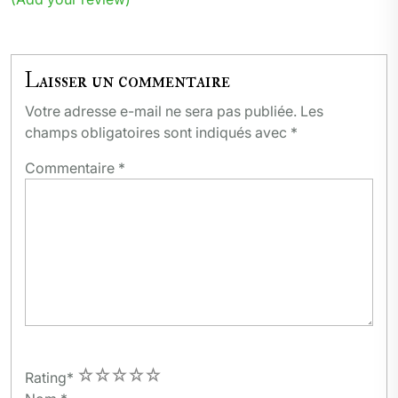
Laisser un commentaire
Votre adresse e-mail ne sera pas publiée.
Les
champs obligatoires sont indiqués avec
*
Commentaire
*
1
2
3
4
5
Rating
*