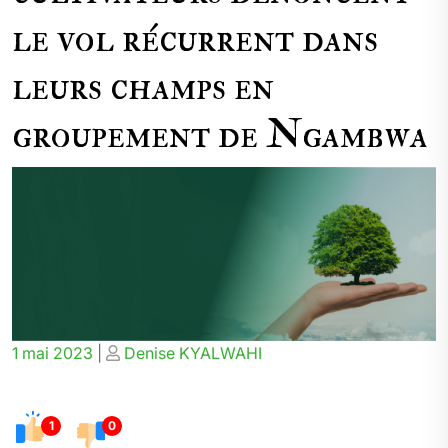
le vol récurrent dans
leurs champs en
groupement de Ngambwa
Posted
Posted
1 mai 2023
|
Denise KYALWAHI
on
on
1
0