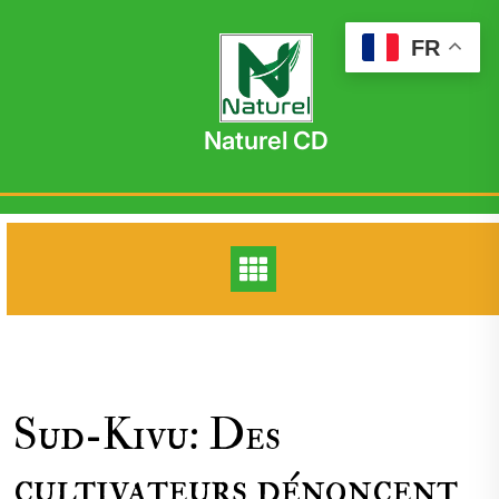
Skip
to
FR
content
Naturel CD
Sud-Kivu: Des
cultivateurs dénoncent