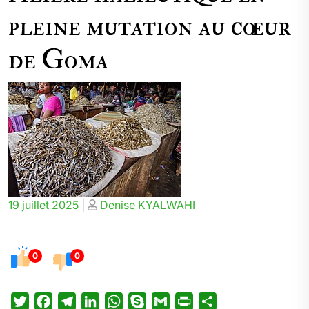
pleine mutation au cœur
de Goma
Posted
Posted
19 juillet 2025
|
Denise KYALWAHI
on
on
0
0
T
F
T
L
W
S
G
P
P