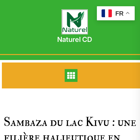
Skip
to
FR
content
Naturel CD
Sambaza du lac Kivu : une
filière halieutique en