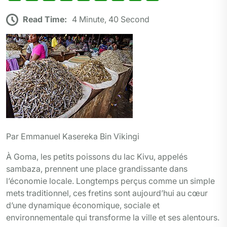
w
a
e
i
h
k
m
r
a
Read Time:
4 Minute, 40 Second
i
c
l
n
a
y
a
i
r
t
e
e
k
t
p
i
n
t
t
b
g
e
s
e
l
t
a
e
o
r
d
A
g
r
o
a
I
p
e
k
m
n
p
r
Par Emmanuel Kasereka Bin Vikingi
À Goma, les petits poissons du lac Kivu, appelés
sambaza, prennent une place grandissante dans
l’économie locale. Longtemps perçus comme un simple
mets traditionnel, ces fretins sont aujourd’hui au cœur
d’une dynamique économique, sociale et
environnementale qui transforme la ville et ses alentours.