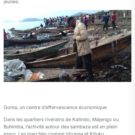
jeunes.
A kituku des pêcheurs arrangent les barques et filets
photo @denise Kyalwahi
Goma, un centre d’effervescence économique
Dans les quartiers riverains de Katindo, Majengo ou
Buhimba, l’activité autour des sambaza est en plein
essor. Les marchés comme Virunga et Kituku