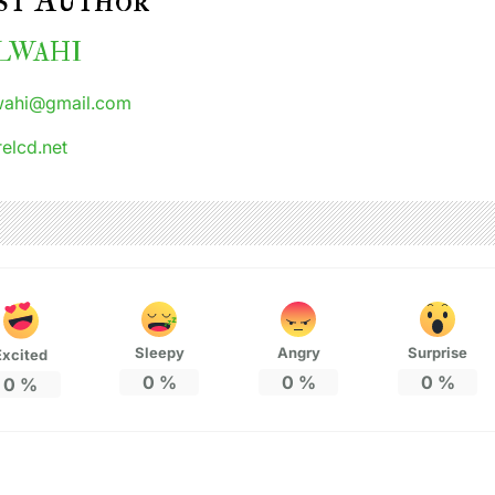
st Author
ALWAHI
wahi@gmail.com
relcd.net
Sleepy
Angry
Surprise
Excited
0
%
0
%
0
%
0
%