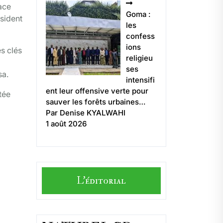
ace
Goma :
sident
les
confess
ions
s clés
religieu
ses
sa.
intensifi
ent leur offensive verte pour
tée
sauver les forêts urbaines…
Par Denise KYALWAHI
1 août 2026
L'éditorial