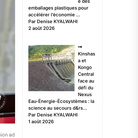
e des
emballages plastiques pour
accélérer l’économie …
Par Denise KYALWAHI
2 août 2026
Kinshas
a et
Kongo
Central
face au
défi du
Nexus
Eau-Énergie-Écosystèmes : la
science au secours d&rs…
Par Denise KYALWAHI
1 août 2026
sion ad