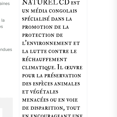
NATUREL CD est
aines
un média congolais
spécialisé dans la
 la
promotion de la
es
protection de
l’environnement et
la lutte contre le
tendues
réchauffement
climatique. Il œuvre
pour la préservation
des espèces animales
et végétales
menacées ou en voie
de disparition, tout
en encourageant une