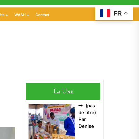
FR
êts
WASH
Contact
La Une
(pas
Article
de titre)
5496
Par
Denise