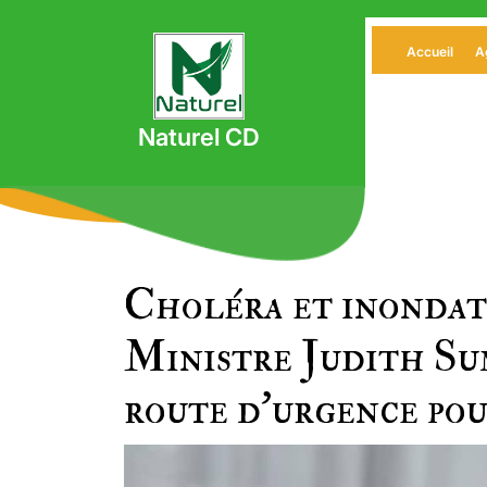
Skip
to
Accueil
A
content
Naturel CD
Choléra et inondat
Ministre Judith Su
route d’urgence pou