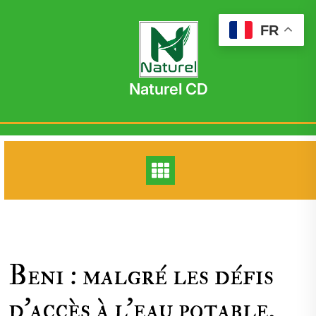
Skip
to
FR
content
Naturel CD
Beni : malgré les défis
d’accès à l’eau potable,