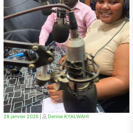
Posted
Posted
28 janvier 2026
|
Denise KYALWAHI
on
on