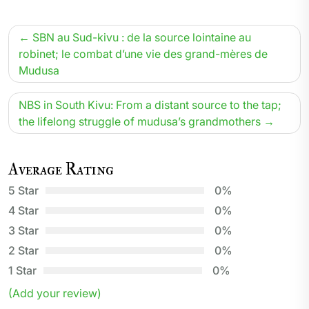
Navigation
SBN au Sud-kivu : de la source lointaine au
de
robinet; le combat d’une vie des grand-mères de
Mudusa
l’article
NBS in South Kivu: From a distant source to the tap;
the lifelong struggle of mudusa’s grandmothers
Average Rating
5 Star
0%
4 Star
0%
3 Star
0%
2 Star
0%
1 Star
0%
(Add your review)