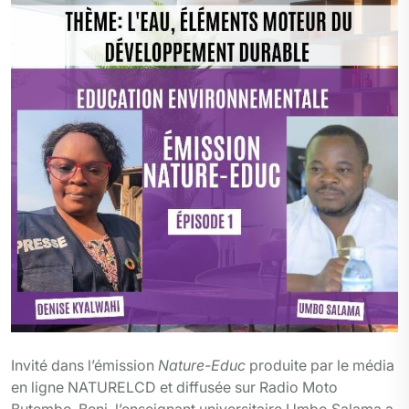
k
m
n
p
r
Invité dans l’émission
Nature-Educ
produite par le média
en ligne NATURELCD et diffusée sur Radio Moto