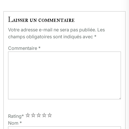
Laisser un commentaire
Votre adresse e-mail ne sera pas publiée.
Les
champs obligatoires sont indiqués avec
*
Commentaire
*
1
2
3
4
5
Rating
*
Nom
*