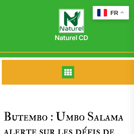
Skip
to
FR
content
Naturel CD
Butembo : Umbo Salama
alerte sur les défis de