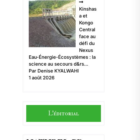
Kinshas
a et
Kongo
Central
face au
défi du
Nexus
Eau-Énergie-Écosystèmes : la
science au secours d&rs…
Par Denise KYALWAHI
1 août 2026
L'éditorial