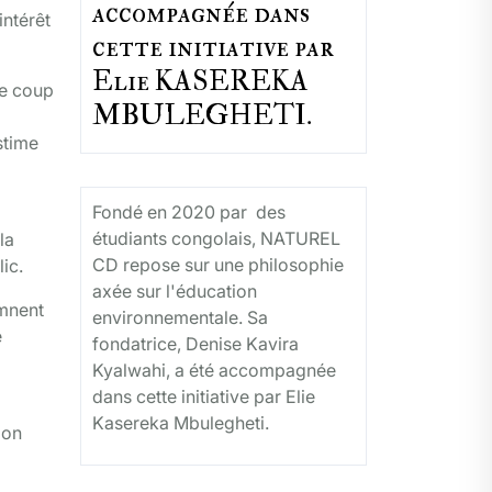
accompagnée dans
intérêt
cette initiative par
Elie KASEREKA
le coup
MBULEGHETI.
stime
Fondé en 2020 par des
étudiants congolais, NATUREL
la
CD repose sur une philosophie
ic.
axée sur l'éducation
amnent
environnementale. Sa
e
fondatrice, Denise Kavira
Kyalwahi, a été accompagnée
dans cette initiative par Elie
Kasereka Mbulegheti.
ion