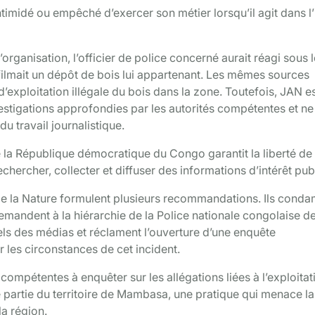
intimidé ou empêché d’exercer son métier lorsqu’il agit dans l’
’organisation, l’officier de police concerné aurait réagi sous 
e filmait un dépôt de bois lui appartenant. Les mêmes sources
exploitation illégale du bois dans la zone. Toutefois, JAN e
nvestigations approfondies par les autorités compétentes et ne
du travail journalistique.
e la République démocratique du Congo garantit la liberté de 
echercher, collecter et diffuser des informations d’intérêt publ
s de la Nature formulent plusieurs recommandations. Ils cond
demandent à la hiérarchie de la Police nationale congolaise d
els des médias et réclament l’ouverture d’une enquête
r les circonstances de cet incident.
compétentes à enquêter sur les allégations liées à l’exploitat
e partie du territoire de Mambasa, une pratique qui menace la
a région.