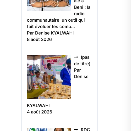
ale à
Beni : la
radio
communautaire, un outil qui
fait évoluer les comp…
Par Denise KYALWAHI
8 août 2026
(pas
Article
de titre)
5496
Par
Denise
KYALWAHI
4 août 2026
RDC