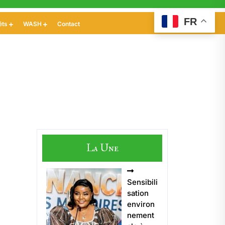
FR
êts
WASH
Contact
La Une
Sensibili
sation
environ
nement