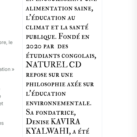
alimentation saine,
l'éducation au
climat et la santé
publique. Fondé en
re, le
2020 par des
étudiants congolais,
NATUREL CD
tion »
repose sur une
philosophie axée sur
e
l'éducation
e
environnementale.
et
Sa fondatrice,
Denise KAVIRA
es
KYALWAHI, a été