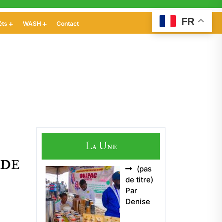
FR
êts
WASH
Contact
La Une
 de
(pas
Article
de titre)
5496
Par
Denise