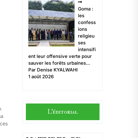
Goma :
les
confess
ions
religieu
ses
intensifi
ent leur offensive verte pour
sauver les forêts urbaines…
Par Denise KYALWAHI
1 août 2026
n
L'éditorial
sa
nces