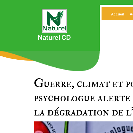
Skip
to
Accueil
A
content
Naturel CD
Guerre, climat et p
psychologue alerte s
la dégradation de 