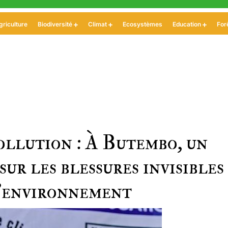
griculture
Biodiversité
Climat
Ecosystèmes
Education
For
ollution : À Butembo, un
ur les blessures invisibles
l’environnement