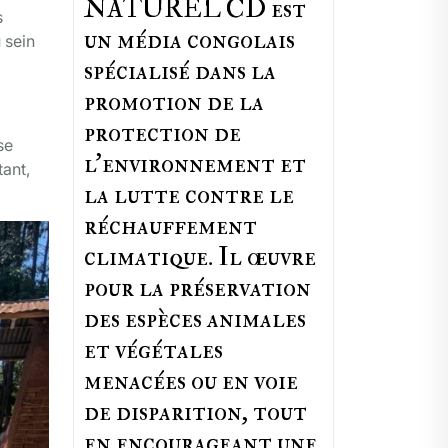
NATUREL CD est
s
un média congolais
 sein
spécialisé dans la
promotion de la
protection de
se
l’environnement et
tant,
la lutte contre le
réchauffement
climatique. Il œuvre
pour la préservation
des espèces animales
et végétales
menacées ou en voie
de disparition, tout
en encourageant une