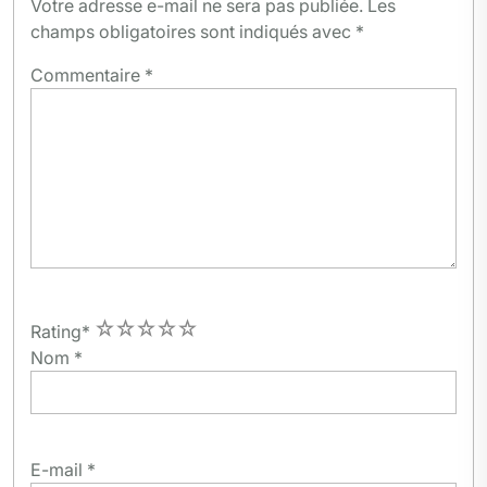
Votre adresse e-mail ne sera pas publiée.
Les
champs obligatoires sont indiqués avec
*
Commentaire
*
1
2
3
4
5
Rating
*
Nom
*
E-mail
*