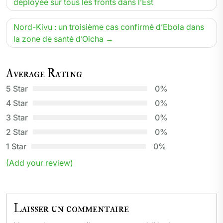
de
déployée sur tous les fronts dans l’Est
l’article
Nord-Kivu : un troisième cas confirmé d’Ebola dans
la zone de santé d’Oicha
Average Rating
5 Star
0%
4 Star
0%
3 Star
0%
2 Star
0%
1 Star
0%
(Add your review)
Laisser un commentaire