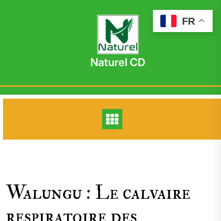
Skip
to
FR
content
Naturel CD
Walungu : Le calvaire
respiratoire des