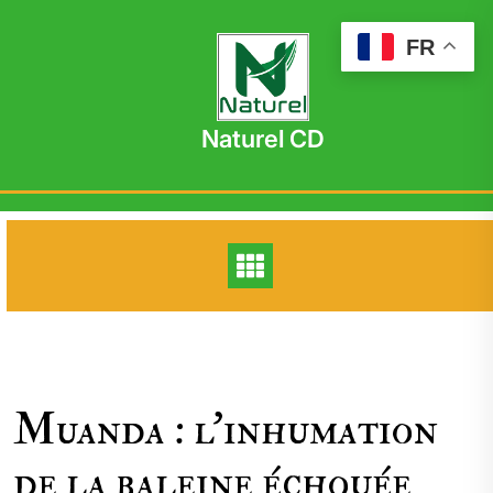
Skip
to
FR
content
Naturel CD
Muanda : l’inhumation
de la baleine échouée