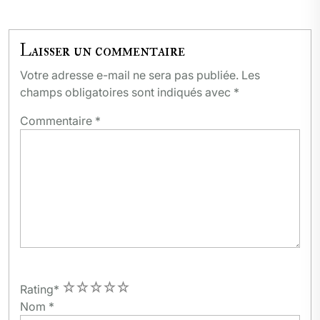
Laisser un commentaire
Votre adresse e-mail ne sera pas publiée.
Les
champs obligatoires sont indiqués avec
*
Commentaire
*
1
2
3
4
5
Rating
*
Nom
*