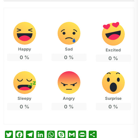
Happy
Sad
Excited
0
%
0
%
0
%
Sleepy
Angry
Surprise
0
%
0
%
0
%
T
F
T
L
W
S
G
P
P