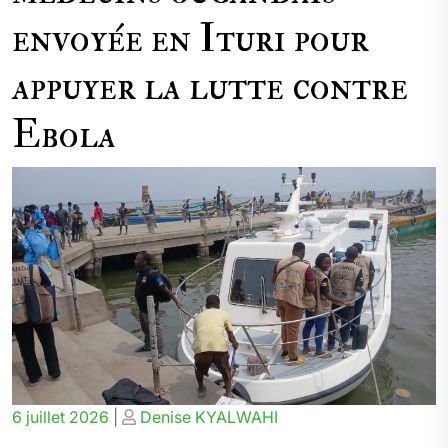
envoyée en Ituri pour
appuyer la lutte contre
Ebola
Posted
Posted
6 juillet 2026
|
Denise KYALWAHI
on
on