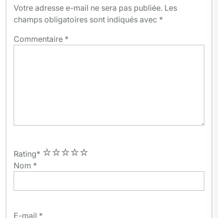
Votre adresse e-mail ne sera pas publiée.
Les
champs obligatoires sont indiqués avec
*
Commentaire
*
1
2
3
4
5
Rating
*
Nom
*
E-mail
*