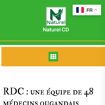
Skip
to
FR
content
Naturel CD
RDC : une équipe de 48
médecins ougandais