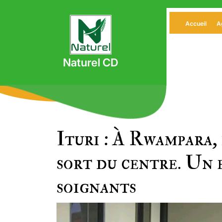
Skip
to
Accueil
A
content
Naturel CD
Ituri : À Rwampara,
sort du centre. Un e
soignants