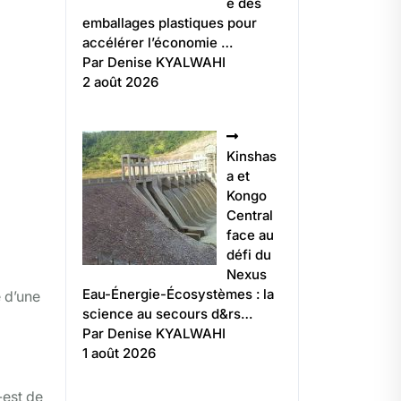
e des
emballages plastiques pour
accélérer l’économie …
Par Denise KYALWAHI
2 août 2026
Kinshas
a et
Kongo
Central
face au
défi du
Nexus
Eau-Énergie-Écosystèmes : la
e d’une
science au secours d&rs…
Par Denise KYALWAHI
1 août 2026
-est de