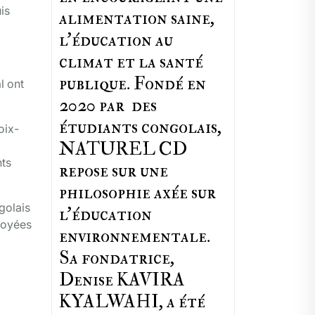
is
alimentation saine,
l'éducation au
climat et la santé
publique. Fondé en
l ont
2020 par des
étudiants congolais,
oix-
NATUREL CD
nts
repose sur une
philosophie axée sur
golais
l'éducation
ployées
environnementale.
Sa fondatrice,
Denise KAVIRA
KYALWAHI, a été