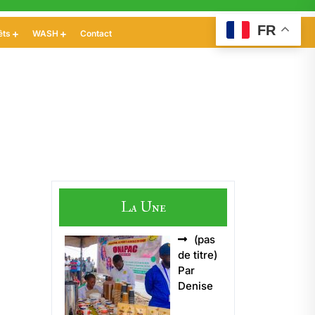
FR
êts
WASH
Contact
La Une
(pas
Article
de titre)
5496
Par
Denise