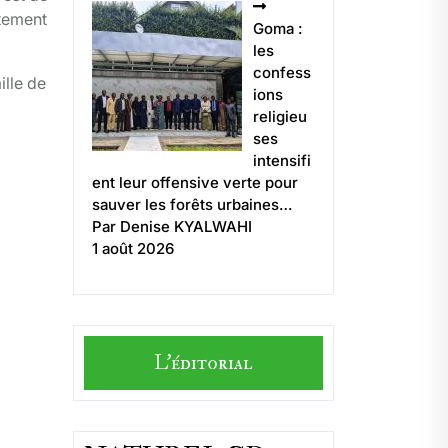
itement
Goma :
les
confess
ille de
ions
religieu
ses
intensifi
ent leur offensive verte pour
sauver les forêts urbaines…
Par Denise KYALWAHI
1 août 2026
L'éditorial