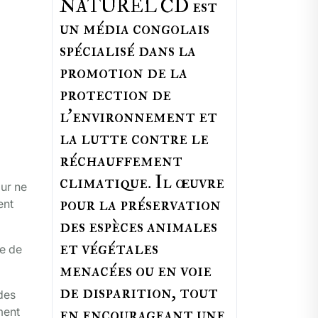
NATUREL CD est
un média congolais
spécialisé dans la
promotion de la
protection de
l’environnement et
la lutte contre le
réchauffement
climatique. Il œuvre
our ne
pour la préservation
ent
des espèces animales
et végétales
ne de
menacées ou en voie
de disparition, tout
des
en encourageant une
ment