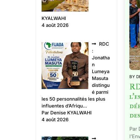
KYALWAHI
4 août 2026
RDC
:
Jonatha
n
Lumeya
BY
D
Masuta
RD
distingu
é parmi
l’e
les 50 personnalités les plus
dé
influentes d’Afriqu…
Par Denise KYALWAHI
des
4 août 2026
Par 
l’En