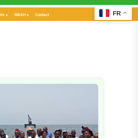
FR
êts
WASH
Contact