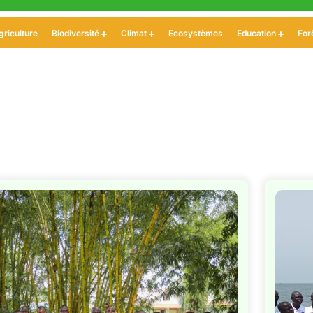
griculture
Biodiversité
Climat
Ecosystèmes
Education
For