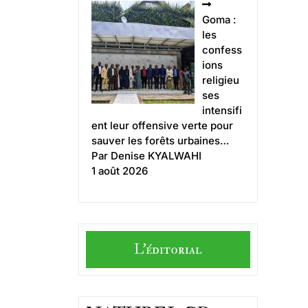
Goma :
les
confess
ions
religieu
ses
intensifi
ent leur offensive verte pour
sauver les forêts urbaines…
Par Denise KYALWAHI
1 août 2026
L'éditorial