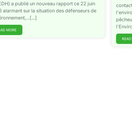
DH) a publié un nouveau rapport ce 22 juin
contact
 alarmant sur la situation des défenseurs de
l'envir
vironnement,…[...]
pêcheu
l'Envir
EAD MORE
READ