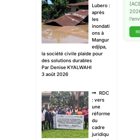
(ACE
Lubero :
2026
après
l’en
les
inondati
R
ons à
Mangur
edjipa,
la société civile plaide pour
des solutions durables
Par Denise KYALWAHI
3 août 2026
RDC
: vers
une
réforme
du
cadre
juridiqu