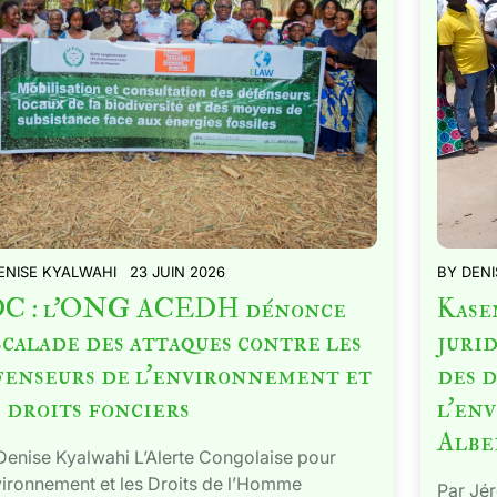
ENISE KYALWAHI
23 JUIN 2026
BY
DENI
C : l’ONG ACEDH dénonce
Kasen
scalade des attaques contre les
jurid
fenseurs de l’environnement et
des 
 droits fonciers
l’en
Albe
Denise Kyalwahi L’Alerte Congolaise pour
vironnement et les Droits de l’Homme
Par Jé