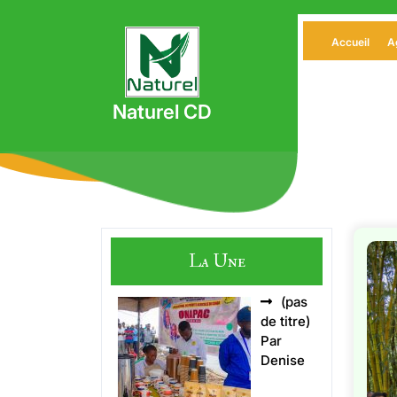
Skip
to
Accueil
A
content
Naturel CD
La Une
(pas
Article
de titre)
5496
Par
Denise