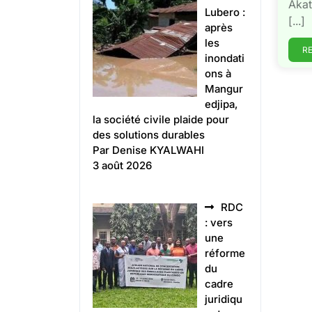
Akat
Lubero :
[...]
après
les
R
inondati
ons à
Mangur
edjipa,
la société civile plaide pour
des solutions durables
Par Denise KYALWAHI
3 août 2026
RDC
: vers
une
réforme
du
cadre
juridiqu