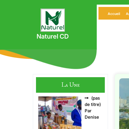
Skip
to
Accueil
A
content
Naturel CD
La Une
(pas
Article
de titre)
5496
Par
Denise