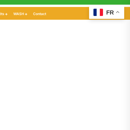
FR
êts
WASH
Contact