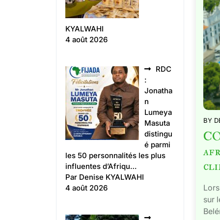
KYALWAHI
4 août 2026
RDC
:
Jonatha
n
Lumeya
BY
D
Masuta
CO
distingu
é parmi
afr
les 50 personnalités les plus
cli
influentes d’Afriqu…
Par Denise KYALWAHI
Lors
4 août 2026
sur 
Belé