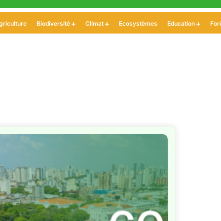
griculture
Biodiversité
Climat
Ecosystèmes
Education
For