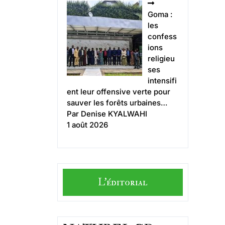
Goma :
les
confess
ions
religieu
ses
intensifi
ent leur offensive verte pour
sauver les forêts urbaines…
Par Denise KYALWAHI
1 août 2026
L'éditorial