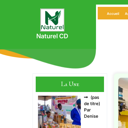
Skip
to
Accueil
A
content
Naturel CD
La Une
(pas
Article
de titre)
5496
Par
Denise