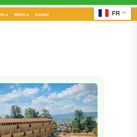
FR
êts
WASH
Contact