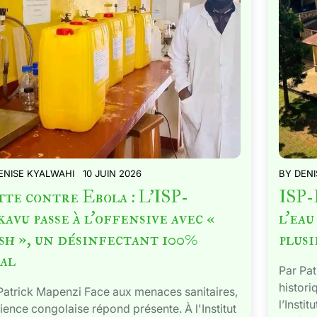
ENISE KYALWAHI
10 JUIN 2026
BY
DENI
te contre Ebola : L’ISP-
ISP-B
avu passe à l’offensive avec «
l’eau
h », un désinfectant 100%
plusi
al
Par Pat
histori
Patrick Mapenzi Face aux menaces sanitaires,
l’Insti
cience congolaise répond présente. À l'Institut