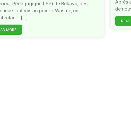
Après d
rieur Pédagogique (ISP) de Bukavu, des
de nouv
cheurs ont mis au point « Wash », un
nfectant…[...]
READ
EAD MORE