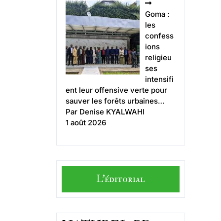
Goma :
les
confess
ions
religieu
ses
intensifi
ent leur offensive verte pour
sauver les forêts urbaines…
Par Denise KYALWAHI
1 août 2026
L'éditorial