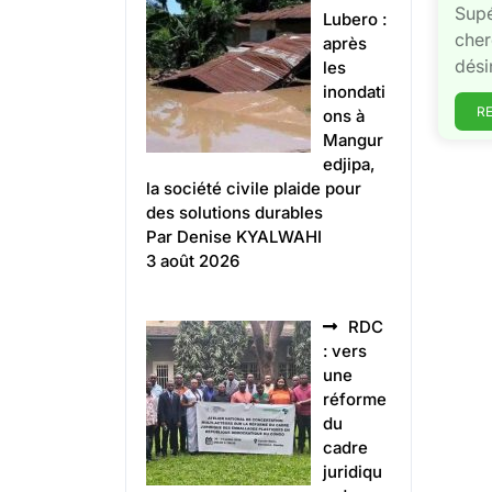
Supé
Lubero :
cher
après
dési
les
inondati
R
ons à
Mangur
edjipa,
la société civile plaide pour
des solutions durables
Par Denise KYALWAHI
3 août 2026
RDC
: vers
une
réforme
du
cadre
juridiqu