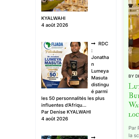
KYALWAHI
4 août 2026
RDC
:
Jonatha
n
Lumeya
BY
D
Masuta
Lut
distingu
é parmi
Buk
les 50 personnalités les plus
Was
influentes d’Afriqu…
Par Denise KYALWAHI
loc
4 août 2026
Par 
la s