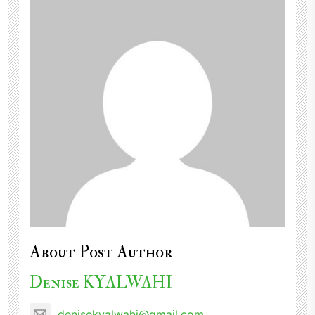
About Post Author
Denise KYALWAHI
denisekyalwahi@gmail.com