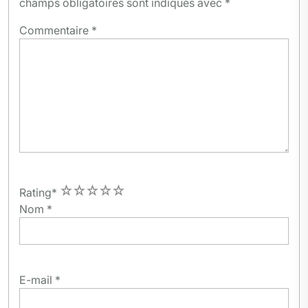
champs obligatoires sont indiqués avec
*
Commentaire
*
1
2
3
4
5
Rating
*
Nom
*
E-mail
*