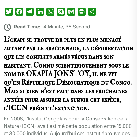
T
F
T
L
W
S
G
P
P
w
a
e
i
h
k
m
r
a
Read Time:
4 Minute, 36 Second
i
c
l
n
a
y
a
i
r
t
e
e
k
t
p
i
n
t
L’okapi se trouve de plus en plus menacé
t
b
g
e
s
e
l
t
a
autant par le braconnage, la déforestation
e
o
r
d
A
g
que les conflits armés vécus dans son
r
o
a
I
p
e
habitant. Connu scientifiquement sous le
k
m
n
p
r
nom de OKAPIA JONSTOY, il ne vit
qu’en République Démocratique du Congo.
Mais si rien n’est fait dans les prochaines
années pour assurer la survie cet espèce,
l’ICCN prédit l’extinction.
En 2008, l’Institut Congolais pour la Conservation de la
Nature (ICCN) avait estimé cette population entre 15.000
et 30.000 individus. Aujourd’hui cet institut éprouve des