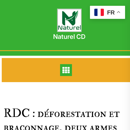
Skip
to
FR
content
Naturel CD
RDC : déforestation et
braconnage, deux armes