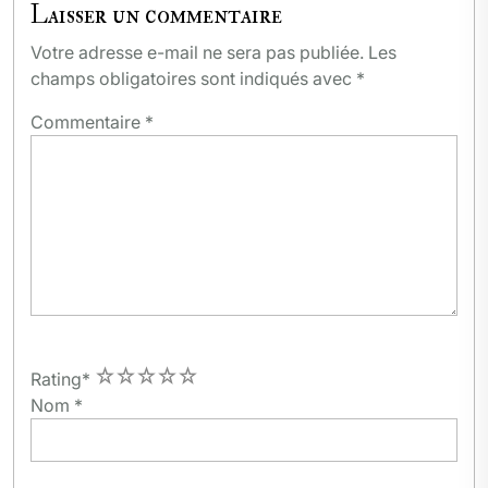
Laisser un commentaire
Votre adresse e-mail ne sera pas publiée.
Les
champs obligatoires sont indiqués avec
*
Commentaire
*
1
2
3
4
5
Rating
*
Nom
*