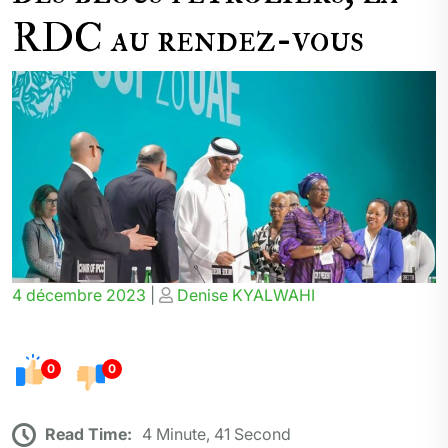
RDC au rendez-vous
Posted
Posted
4 décembre 2023
|
Denise KYALWAHI
on
on
0
0
Read Time:
4 Minute, 41 Second