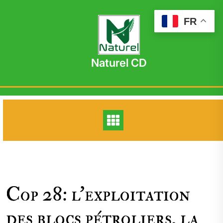
Skip
to
FR
content
Naturel CD
Cop 28: l’exploitation
des blocs pétroliers, la