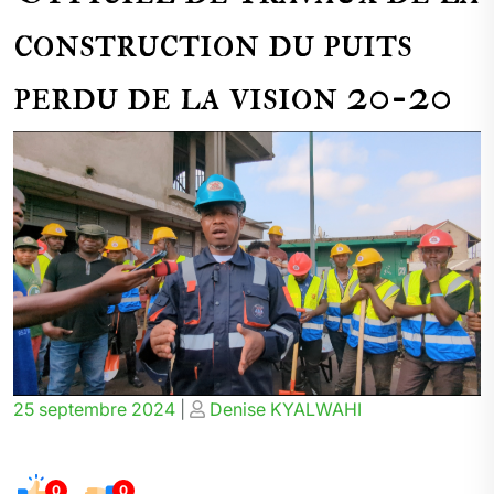
construction du puits
perdu de la vision 20-20
Posted
Posted
25 septembre 2024
|
Denise KYALWAHI
on
on
0
0