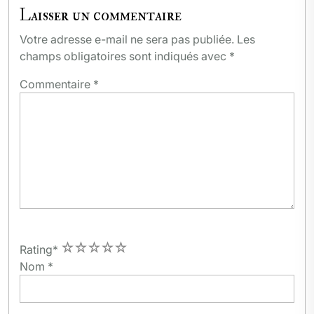
Laisser un commentaire
Votre adresse e-mail ne sera pas publiée.
Les
champs obligatoires sont indiqués avec
*
Commentaire
*
1
2
3
4
5
Rating
*
Nom
*