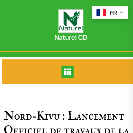
Skip
to
FR
content
Naturel CD
Nord-Kivu : Lancement
Officiel de travaux de la