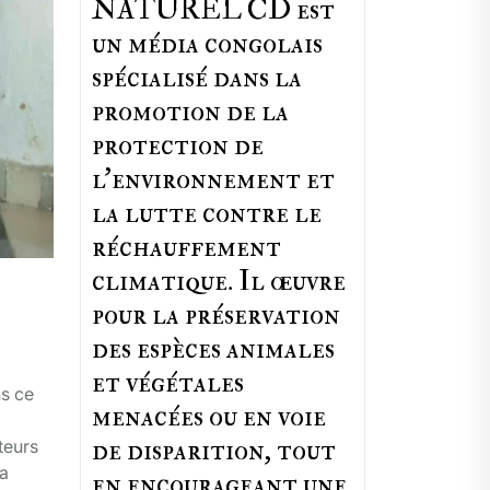
NATUREL CD est
un média congolais
spécialisé dans la
promotion de la
protection de
l’environnement et
la lutte contre le
réchauffement
climatique. Il œuvre
pour la préservation
des espèces animales
et végétales
ns ce
menacées ou en voie
de disparition, tout
teurs
la
en encourageant une