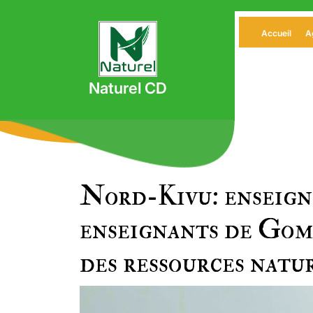
Skip
to
Accueil
A
content
Naturel CD
Nord-Kivu: enseigne
enseignants de Goma
des ressources natu