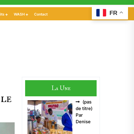
FR
êts
WASH
Contact
La Une
ble
(pas
Article
de titre)
5496
Par
Denise