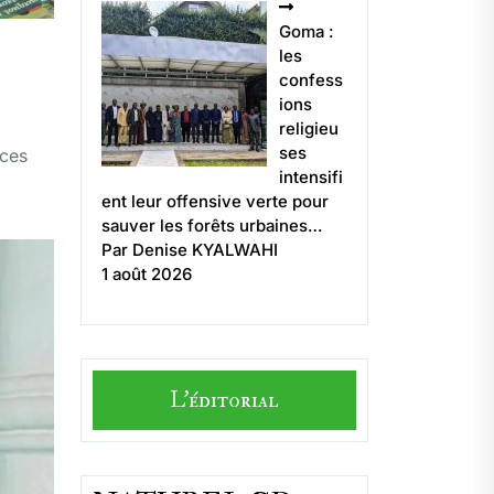
Goma :
les
confess
ions
religieu
ses
 ces
intensifi
ent leur offensive verte pour
sauver les forêts urbaines…
Par Denise KYALWAHI
1 août 2026
L'éditorial