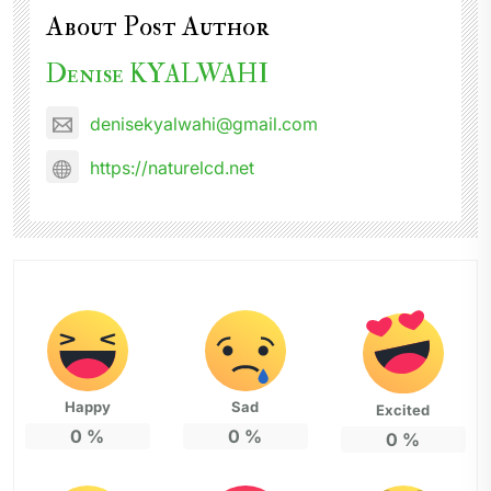
About Post Author
Denise KYALWAHI
denisekyalwahi@gmail.com
https://naturelcd.net
Happy
Sad
Excited
0
%
0
%
0
%