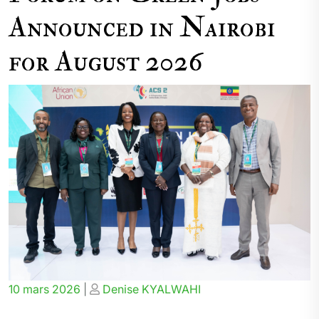
Announced in Nairobi
for August 2026
Posted
Posted
10 mars 2026
|
Denise KYALWAHI
on
on