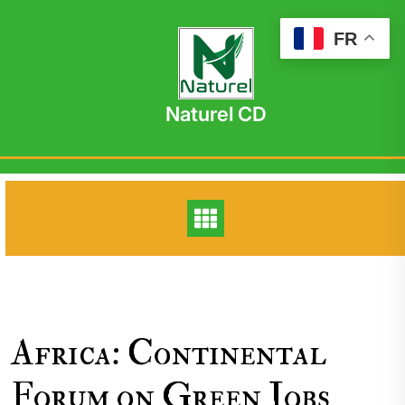
Skip
to
FR
content
Naturel CD
Africa: Continental
Forum on Green Jobs