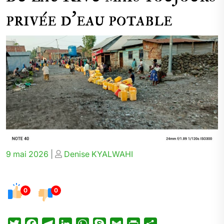
privée d’eau potable
Posted
Posted
9 mai 2026
|
Denise KYALWAHI
on
on
0
0
T
F
T
L
W
S
G
P
P