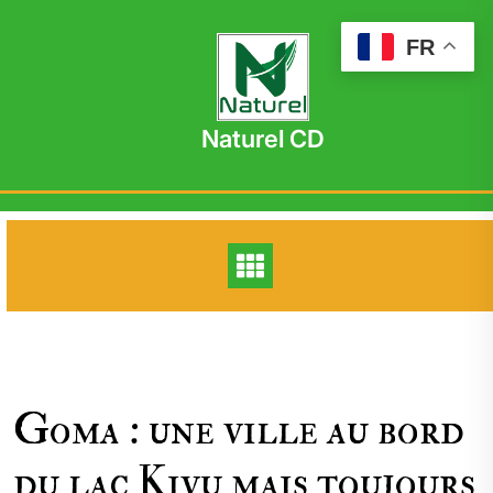
Skip
to
FR
content
Naturel CD
Goma : une ville au bord
du lac Kivu mais toujours