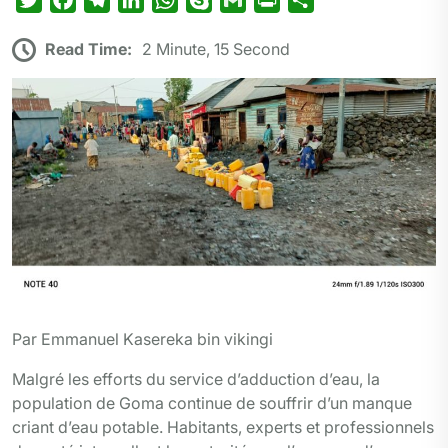
w
a
e
i
h
k
m
r
a
Read Time:
2 Minute, 15 Second
i
c
l
n
a
y
a
i
r
t
e
e
k
t
p
i
n
t
t
b
g
e
s
e
l
t
a
e
o
r
d
A
g
r
o
a
I
p
e
k
m
n
p
r
Par Emmanuel Kasereka bin vikingi
Malgré les efforts du service d’adduction d’eau, la
population de Goma continue de souffrir d’un manque
criant d’eau potable. Habitants, experts et professionnels