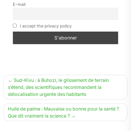
r
o
a
I
p
e
E-mail
k
m
n
p
r
I accept the privacy policy
Navigation
Sud-Kivu : à Buhozi, le glissement de terrain
de
s’étend, des scientifiques recommandent la
délocalisation urgente des habitants
l’article
Huile de palme : Mauvaise ou bonne pour la santé ?
Que dit vraiment la science ?