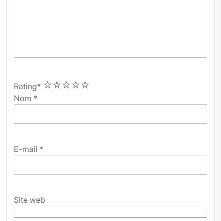
1
2
3
4
5
Rating
*
Nom
*
E-mail
*
Site web