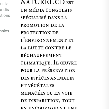
NATUREL CD est
i, la
un média congolais
andis
utions
spécialisé dans la
promotion de la
nnies
protection de
l’environnement et
la lutte contre le
réchauffement
climatique. Il œuvre
pour la préservation
des espèces animales
et végétales
menacées ou en voie
de disparition, tout
en encourageant une