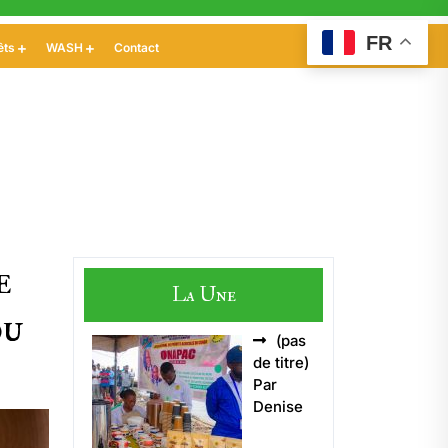
FR
êts
WASH
Contact
e
La Une
du
(pas
Article
de titre)
5496
Par
Denise