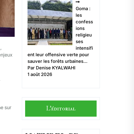
Goma :
les
confess
ions
religieu
ses
,
intensifi
enjeux
ent leur offensive verte pour
sauver les forêts urbaines…
Par Denise KYALWAHI
1 août 2026
r
ne sur
L'éditorial