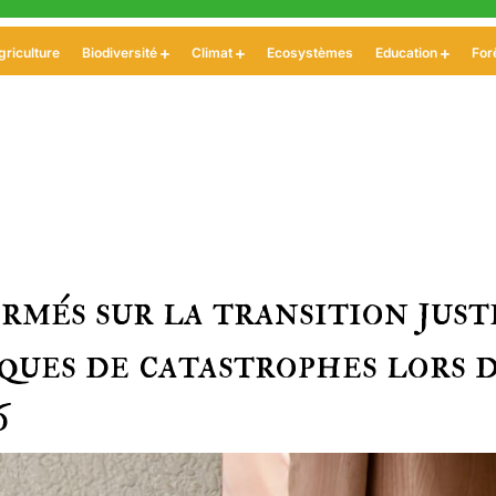
griculture
Biodiversité
Climat
Ecosystèmes
Education
For
rmés sur la transition just
sques de catastrophes lors 
6