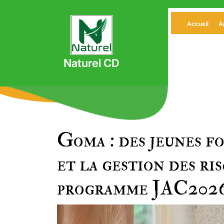
Skip
to
Accueil
A
content
Naturel CD
Goma : des jeunes fo
et la gestion des ri
programme JAC202