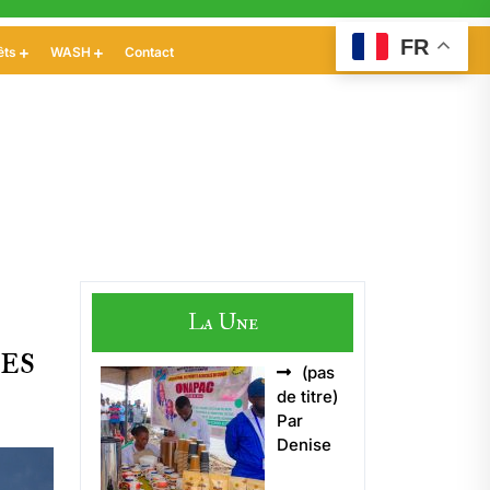
FR
êts
WASH
Contact
La Une
es
(pas
Article
de titre)
5496
Par
Denise