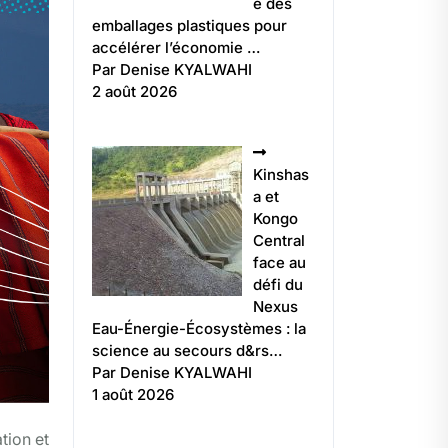
e des
emballages plastiques pour
accélérer l’économie …
Par Denise KYALWAHI
2 août 2026
Kinshas
a et
Kongo
Central
face au
défi du
Nexus
Eau-Énergie-Écosystèmes : la
science au secours d&rs…
Par Denise KYALWAHI
1 août 2026
tion et