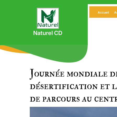
Skip
to
Accueil
A
content
Naturel CD
Journée mondiale d
désertification et l
de parcours au cent