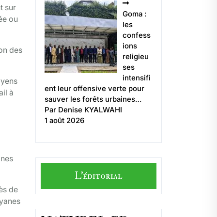
t sur
Goma :
dée ou
les
confess
ions
ion des
religieu
ses
intensifi
oyens
ent leur offensive verte pour
il à
sauver les forêts urbaines…
Par Denise KYALWAHI
1 août 2026
ones
L'éditorial
ès de
nyanes