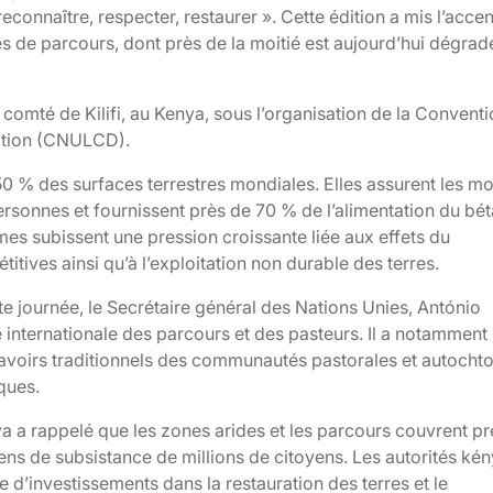
econnaître, respecter, restaurer ». Cette édition a mis l’accen
res de parcours, dont près de la moitié est aujourd’hui dégra
e comté de Kilifi, au Kenya, sous l’organisation de la Convent
ication (CNULCD).
50 % des surfaces terrestres mondiales. Elles assurent les m
rsonnes et fournissent près de 70 % de l’alimentation du béta
es subissent une pression croissante liée aux effets du
tives ainsi qu’à l’exploitation non durable des terres.
e journée, le Secrétaire général des Nations Unies, António
ée internationale des parcours et des pasteurs. Il a notamment
avoirs traditionnels des communautés pastorales et autocht
ques.
ya a rappelé que les zones arides et les parcours couvrent pr
yens de subsistance de millions de citoyens. Les autorités ké
d’investissements dans la restauration des terres et le