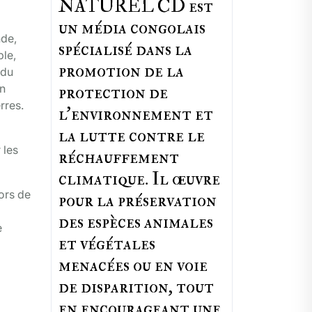
NATUREL CD est
un média congolais
nde,
spécialisé dans la
ple,
promotion de la
 du
protection de
en
rres.
l’environnement et
la lutte contre le
 les
réchauffement
climatique. Il œuvre
ors de
pour la préservation
des espèces animales
e
et végétales
menacées ou en voie
de disparition, tout
en encourageant une