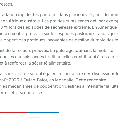
resses.
égradation rapide des parcours dans plusieurs régions du mo
en Afrique australe. Les prairies eurasiennes ont, par exem
 43 % lors des épisodes de sécheresse extrême. En Amérique
 accentuent la pression sur les espaces pastoraux, tandis qu’
eloppent des pratiques innovantes de gestion durable des te
nt de faire leurs preuves. Le pâturage tournant, la mobilité
que les connaissances traditionnelles contribuent à restaurer
t à renforcer la sécurité alimentaire.
ralisme durable seront également au centre des discussions l
oût 2026 à Oulan-Bator, en Mongolie. Cette rencontre
 les mécanismes de coopération destinés à intensifier la lutt
erres et la sécheresse.