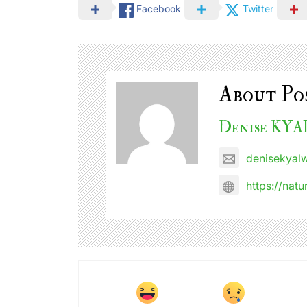
Facebook
Twitter
About Po
Denise KY
denisekyal
https://natu