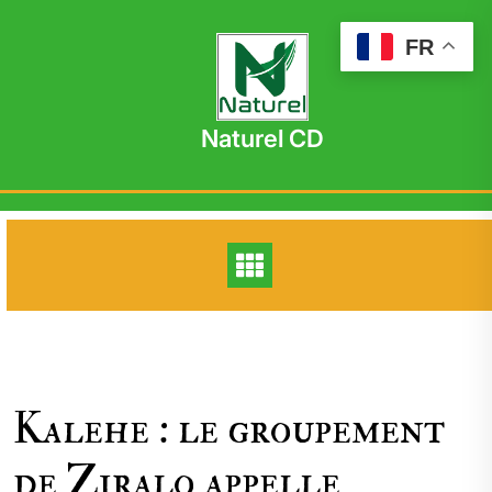
Skip
to
FR
content
Naturel CD
Kalehe : le groupement
de Ziralo appelle