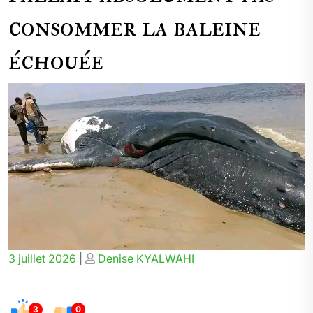
consommer la baleine
échouée
Posted
Posted
3 juillet 2026
|
Denise KYALWAHI
on
on
3
0