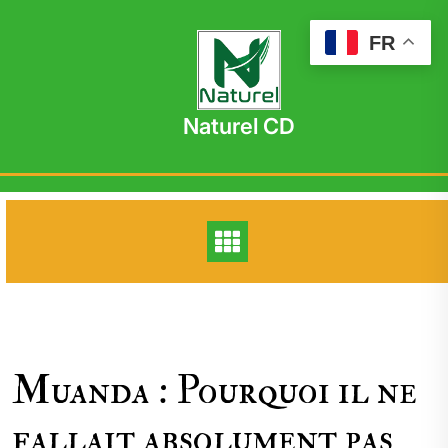
Skip
to
FR
content
Naturel CD
Muanda : Pourquoi il ne
fallait absolument pas