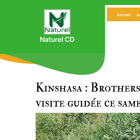
Skip
to
Accueil
A
content
Naturel CD
Kinshasa : Brothers
visite guidée ce sam