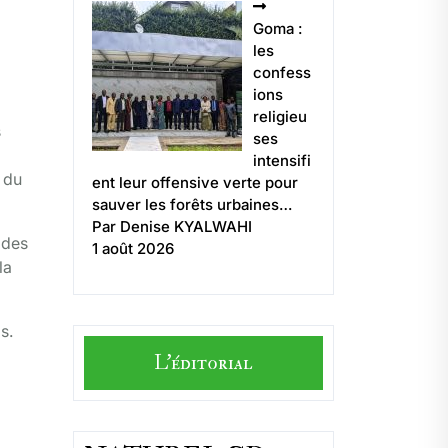
Goma :
les
confess
ions
religieu
s
ses
intensifi
 du
ent leur offensive verte pour
sauver les forêts urbaines…
Par Denise KYALWAHI
 des
1 août 2026
la
s.
L'éditorial