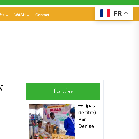
FR
êts
WASH
Contact
n
La Une
(pas
Article
de titre)
5496
Par
Denise