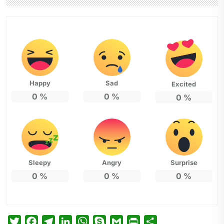
Happy
Sad
Excited
0
%
0
%
0
%
Sleepy
Angry
Surprise
0
%
0
%
0
%
T
F
T
L
W
S
G
P
P