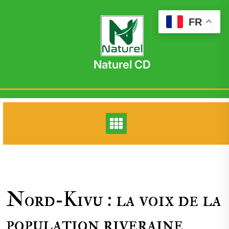
Skip
to
FR
content
Naturel CD
Nord-Kivu : la voix de la
population riveraine