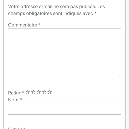
Votre adresse e-mail ne sera pas publiée.
Les
champs obligatoires sont indiqués avec
*
Commentaire
*
1
2
3
4
5
Rating
*
Nom
*