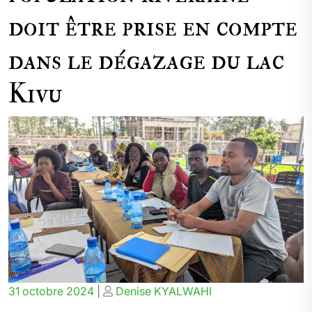
doit être prise en compte
dans le dégazage du lac
Kivu
Posted
Posted
31 octobre 2024
|
Denise KYALWAHI
on
on