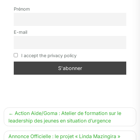
t
e
e
k
t
p
i
n
t
Prénom
t
b
g
e
s
e
l
t
a
e
o
r
d
A
g
r
o
a
I
p
e
E-mail
k
m
n
p
r
I accept the privacy policy
Navigation
Action Aide/Goma : Atelier de formation sur le
de
leadership des jeunes en situation d’urgence
l’article
Annonce Officielle : le projet « Linda Mazingira »