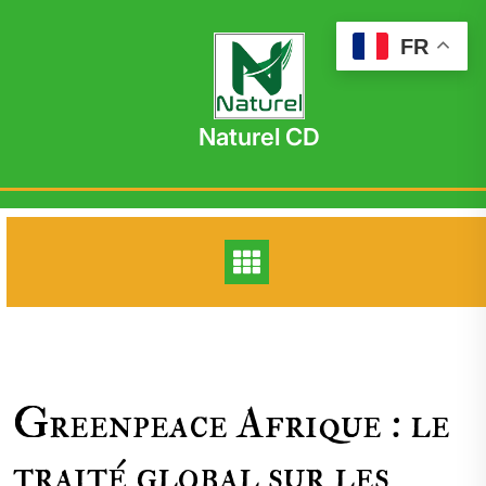
Skip
to
FR
content
Naturel CD
Greenpeace Afrique : le
traité global sur les