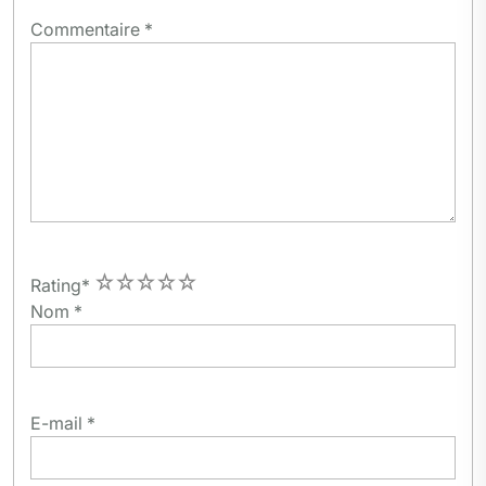
Commentaire
*
1
2
3
4
5
Rating
*
Nom
*
E-mail
*