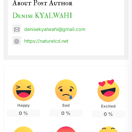
About Post Author
Denise KYALWAHI
denisekyalwahi@gmail.com
https://naturelcd.net
Happy
Sad
Excited
0
%
0
%
0
%