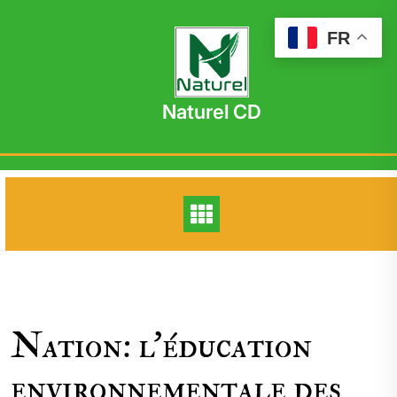
Skip
to
FR
content
Naturel CD
Nation: l’éducation
environnementale des