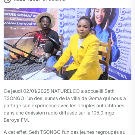
i
c
l
n
a
y
a
i
r
t
e
e
k
t
p
i
n
t
t
b
g
e
s
e
l
t
a
e
o
r
d
A
g
r
o
a
I
p
e
k
m
n
p
r
Ce jeudi 02/01/2025 NATURELCD a accueilli Seth
TSONGO l’un des jeunes de la ville de Goma qui nous a
partagé son expérience avec les peuples autochtones
dans une émission radio diffusée sur la 105.0 mgz
Beroya FM.
A cet effet, Seth TSONGO l’un des jeunes regroupés au