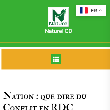
Skip
to
FR
content
Naturel CD
Nation : que dire du
Conflit en RDC