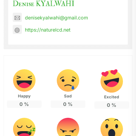
Denise KYALWAHI
denisekyalwahi@gmail.com
https://naturelcd.net
Happy
Sad
Excited
0
%
0
%
0
%