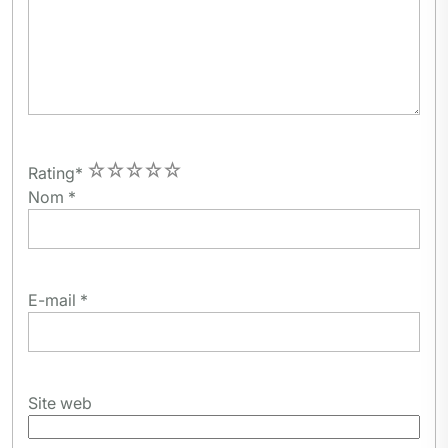
1
2
3
4
5
Rating
*
Nom
*
E-mail
*
Site web