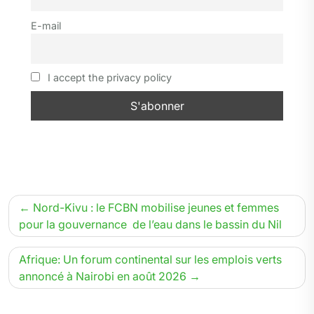
r
o
a
I
p
e
E-mail
k
m
n
p
r
I accept the privacy policy
Navigation
Nord-Kivu : le FCBN mobilise jeunes et femmes
de
pour la gouvernance de l’eau dans le bassin du Nil
l’article
Afrique: Un forum continental sur les emplois verts
annoncé à Nairobi en août 2026