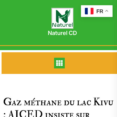
Skip
to
FR
content
Naturel CD
Gaz méthane du lac Kivu
: AICED insiste sur