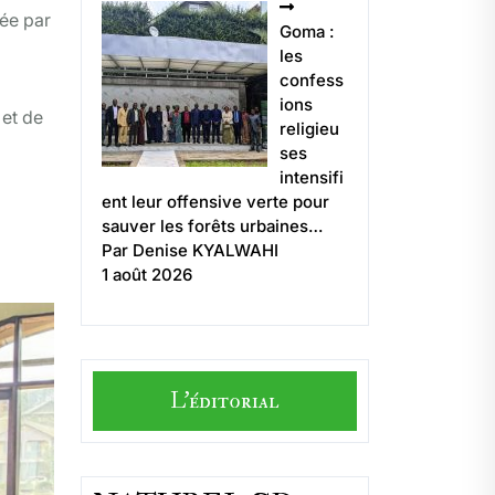
uée par
Goma :
les
confess
ions
 et de
religieu
ses
intensifi
ent leur offensive verte pour
sauver les forêts urbaines…
Par Denise KYALWAHI
1 août 2026
L'éditorial