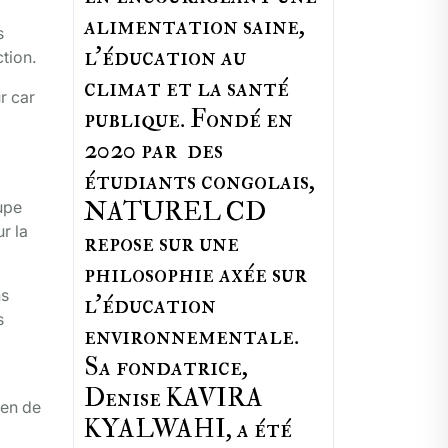
alimentation saine,
s
l'éducation au
tion.
climat et la santé
ur car
publique. Fondé en
2020 par des
étudiants congolais,
NATUREL CD
upe
r la
repose sur une
philosophie axée sur
ns
l'éducation
s
environnementale.
Sa fondatrice,
Denise KAVIRA
ien de
KYALWAHI, a été