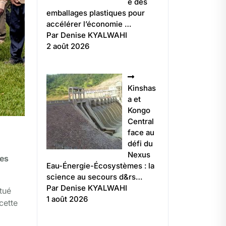
e des
emballages plastiques pour
accélérer l’économie …
Par Denise KYALWAHI
2 août 2026
Kinshas
a et
Kongo
Central
face au
défi du
Nexus
des
Eau-Énergie-Écosystèmes : la
science au secours d&rs…
Par Denise KYALWAHI
tué
1 août 2026
cette