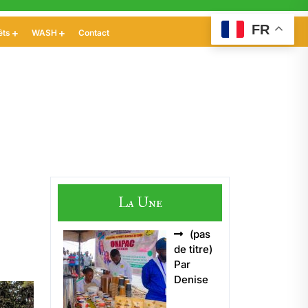
FR
êts
WASH
Contact
La Une
(pas
Article
de titre)
5496
Par
Denise