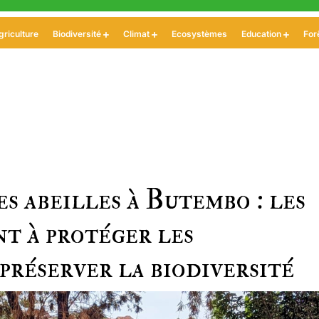
griculture
Biodiversité
Climat
Ecosystèmes
Education
For
s abeilles à Butembo : les
nt à protéger les
préserver la biodiversité