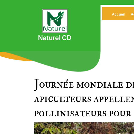
Skip
to
Accueil
A
content
Naturel CD
Journée mondiale de
apiculteurs appelle
pollinisateurs pour 