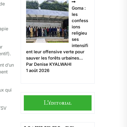
 de
Goma :
les
confess
ions
apie
religieu
ses
intensifi
ur
ent leur offensive verte pour
ntif).
sauver les forêts urbaines…
Par Denise KYALWAHI
nt d’un
1 août 2026
ment
ux qui
L'éditorial
rVSV