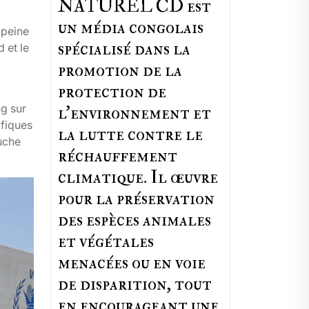
NATUREL CD est
un média congolais
 peine
spécialisé dans la
 et le
promotion de la
protection de
ng sur
l’environnement et
ifiques
la lutte contre le
ouche
réchauffement
climatique. Il œuvre
pour la préservation
des espèces animales
et végétales
menacées ou en voie
de disparition, tout
en encourageant une