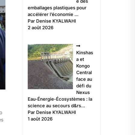
e des
emballages plastiques pour
accélérer l’économie …
Par Denise KYALWAHI
2 août 2026
Kinshas
a et
Kongo
Central
face au
défi du
Nexus
Eau-Énergie-Écosystèmes : la
science au secours d&rs…
Par Denise KYALWAHI
go
1 août 2026
es