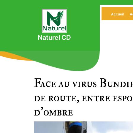
Skip
to
Accueil
A
content
Naturel CD
Face au virus Bundi
de route, entre esp
d’ombre