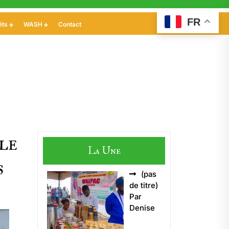
FR
êts
WASH
Contact
le
La Une
s
(pas
Article
de titre)
5496
Par
Denise