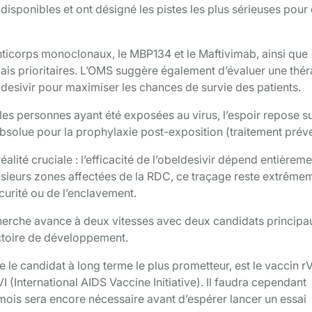
disponibles et ont désigné les pistes les plus sérieuses pour
ticorps monoclonaux, le MBP134 et le Maftivimab, ainsi que
mais prioritaires. L’OMS suggère également d’évaluer une thér
esivir pour maximiser les chances de survie des patients.
es personnes ayant été exposées au virus, l’espoir repose s
té absolue pour la prophylaxie post-exposition (traitement préve
lité cruciale : l’efficacité de l’obeldesivir dépend entièreme
lusieurs zones affectées de la RDC, ce traçage reste extrême
écurité ou de l’enclavement.
echerche avance à deux vitesses avec deux candidats principa
ectoire de développement.
 le candidat à long terme le plus prometteur, est le vaccin 
 (International AIDS Vaccine Initiative). Il faudra cependant
 mois sera encore nécessaire avant d’espérer lancer un essai