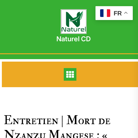
Skip
to
FR
content
Naturel CD
Entretien | Mort de
Nzanzu Mangese : «