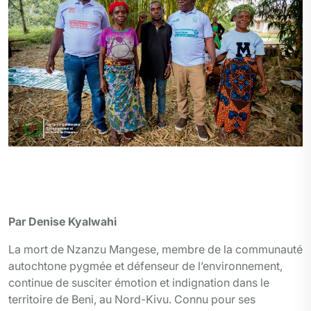
r
o
a
I
p
e
k
m
n
p
r
Me Olivier Ndoole entouré de la famille de Nzanzu
Mangese pygmée ciblée par les rebelles dans une
sensibilisation sur la protection de l’environnement
Par Denise Kyalwahi
La mort de Nzanzu Mangese, membre de la communauté
autochtone pygmée et défenseur de l’environnement,
continue de susciter émotion et indignation dans le
territoire de Beni, au Nord-Kivu. Connu pour ses