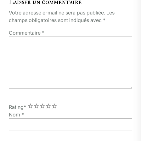
Laisser un commentaire
Votre adresse e-mail ne sera pas publiée.
Les
champs obligatoires sont indiqués avec
*
Commentaire
*
1
2
3
4
5
Rating
*
Nom
*