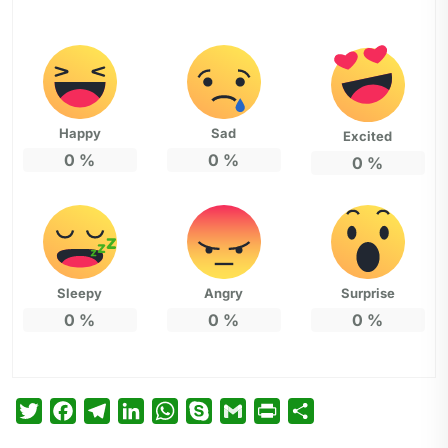
Happy
Sad
Excited
0
%
0
%
0
%
Sleepy
Angry
Surprise
0
%
0
%
0
%
T
F
T
L
W
S
G
P
P
w
a
e
i
h
k
m
r
a