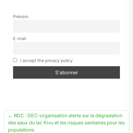
i
c
l
n
a
y
a
i
r
t
e
e
k
t
p
i
n
t
Prénom
t
b
g
e
s
e
l
t
a
e
o
r
d
A
g
r
o
a
I
p
e
E-mail
k
m
n
p
r
I accept the privacy policy
Navigation
RDC : DEC-organisation alerte sur la dégradation
de
des eaux du lac Kivu et les risques sanitaires pour les
populations
l’article