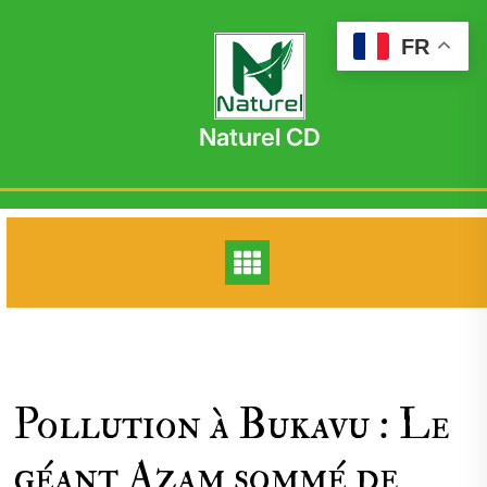
Skip
to
FR
content
Naturel CD
Pollution à Bukavu : Le
géant Azam sommé de