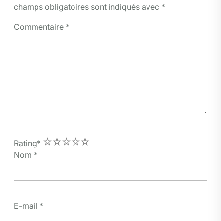
champs obligatoires sont indiqués avec
*
Commentaire
*
1
2
3
4
5
Rating
*
Nom
*
E-mail
*