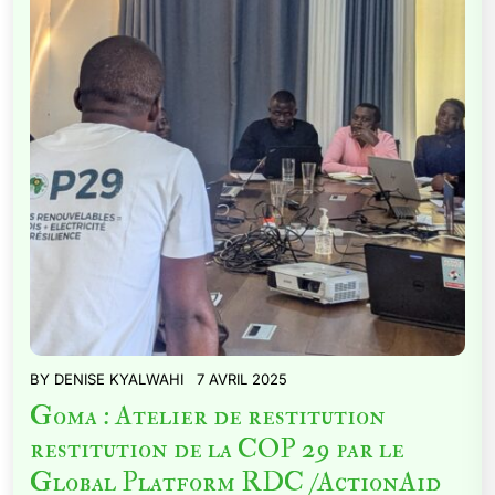
BY
DENISE KYALWAHI
7 AVRIL 2025
Goma : Atelier de restitution
restitution de la COP 29 par le
Global Platform RDC /ActionAid