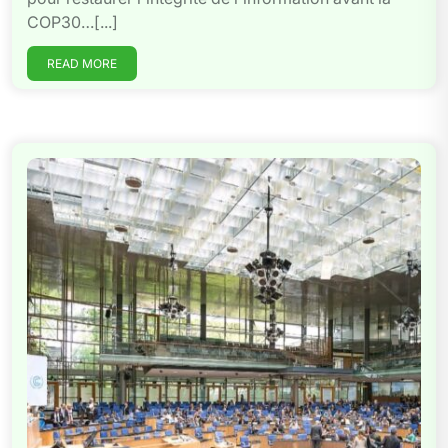
COP30…[...]
READ MORE