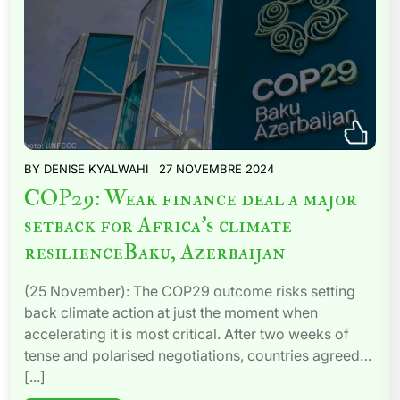
BY
DENISE KYALWAHI
27 NOVEMBRE 2024
COP29: Weak finance deal a major
setback for Africa’s climate
resilienceBaku, Azerbaijan
(25 November): The COP29 outcome risks setting
back climate action at just the moment when
accelerating it is most critical. After two weeks of
tense and polarised negotiations, countries agreed…
[...]