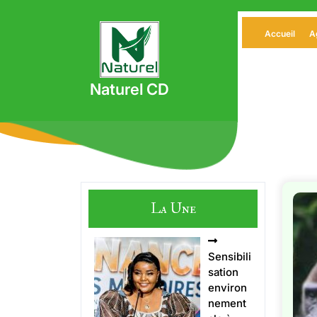
Skip
to
Accueil
A
content
Naturel CD
La Une
Sensibili
sation
environ
nement