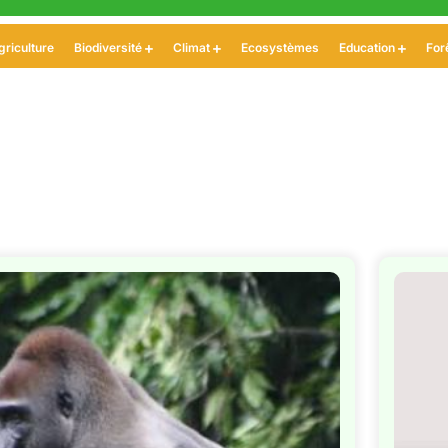
griculture
Biodiversité
Climat
Ecosystèmes
Education
For