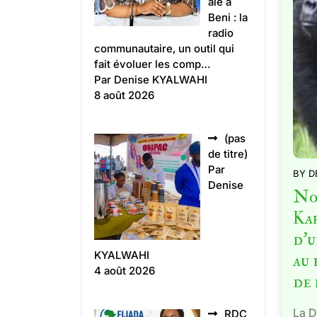
ale à
Beni : la
radio
communautaire, un outil qui
fait évoluer les comp…
Par Denise KYALWAHI
8 août 2026
(pas
Article
de titre)
5496
Par
BY
D
Denise
Nor
Ka
d’u
KYALWAHI
au
4 août 2026
de 
La D
RDC