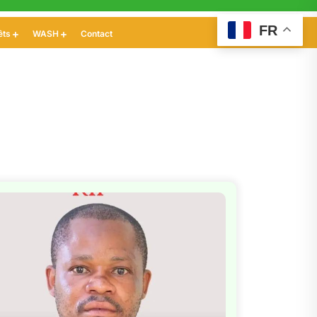
FR
êts
WASH
Contact