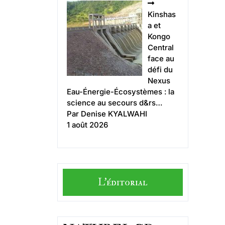
Kinshas
a et
Kongo
Central
face au
défi du
Nexus
Eau-Énergie-Écosystèmes : la
science au secours d&rs…
Par Denise KYALWAHI
1 août 2026
L'éditorial