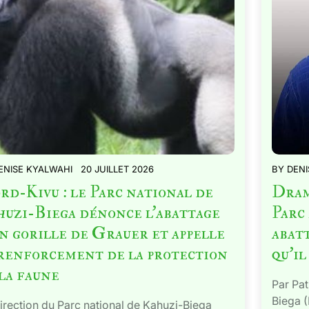
ENISE KYALWAHI
20 JUILLET 2026
BY
DENI
d-Kivu : le Parc national de
Dram
huzi-Biega dénonce l’abattage
Parc
n gorille de Grauer et appelle
abat
 renforcement de la protection
qu’il
la faune
Par Pat
Biega 
irection du Parc national de Kahuzi-Biega