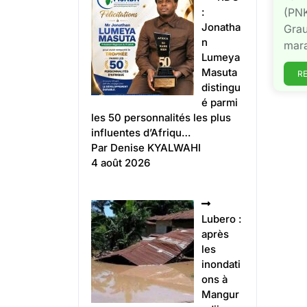
:
(PNK
Jonatha
Grau
n
marai
Lumeya
Masuta
R
distingu
é parmi
les 50 personnalités les plus
influentes d’Afriqu…
Par Denise KYALWAHI
4 août 2026
Lubero :
après
les
inondati
ons à
Mangur